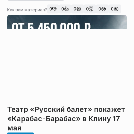
👎
👍
😄
🤯
😢
😡
0
0
0
0
0
0
Как вам материал?
Театр «Русский балет» покажет
«Карабас-Барабас» в Клину 17
мая