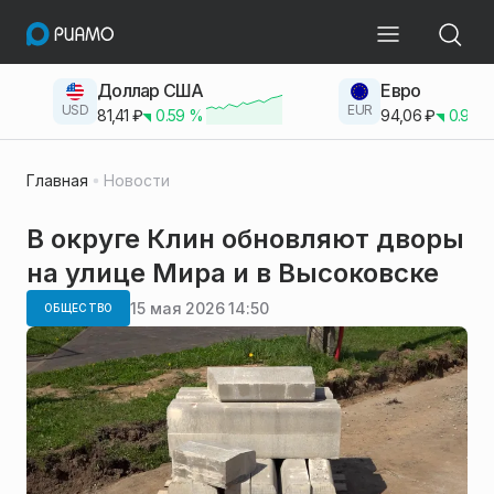
Доллар США
Евро
USD
EUR
81,41
₽
0.59
%
94,06
₽
0.93
Главная
Новости
В округе Клин обновляют дворы
на улице Мира и в Высоковске
15 мая 2026 14:50
ОБЩЕСТВО