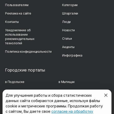
Пользователям
Категории
Реклама на сайте
Шпаргалки
Контакты
Люди
Уведомление об
Новости
использовании
Статьи
рекомендательных
технологий
Акценты
Политика конфиденциальности
Инфографика
Городские порталы
в Подольске
в Мытищах
в Реутове
в Балашихе
Для улучшения работы и сбора статистических
данных сайта собираются данные, используя файлы
в Сергиевом Посаде
в Люберцах
cookie и метрические программы. Продолжая работу
в Красногорске
в Королёве
с сайтом, Вы даете свое
согласие на обработку