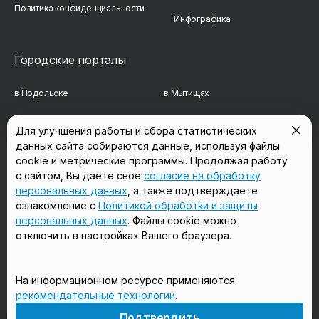
Политика конфиденциальности
Инфографика
Городские порталы
в Подольске
в Мытищах
в Реутове
в Балашихе
Для улучшения работы и сбора статистических
данных сайта собираются данные, используя файлы
в Сергиевом Посаде
в Люберцах
cookie и метрические программы. Продолжая работу
в Красногорске
в Королёве
с сайтом, Вы даете свое
согласие на обработку
персональных данных
, а также подтверждаете
в Домодедово
в Щёлково
ознакомление с
Политикой обработки и защиты
персональных данных
. Файлы cookie можно
отключить в настройках Вашего браузера.
Мы в соцсетях
На информационном ресурсе применяются
рекомендательные технологии
.
18+
Подтвердить