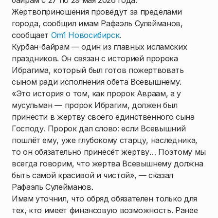
байрам с 27 по 29 мая 2026 года.
Жертвоприношения проведут за пределами
города, сообщил имам Рафаэль Сулейманов,
сообщает
Om1 Новосибирск
.
Курбан-байрам — один из главных исламских
праздников. Он связан с историей пророка
Ибрагима, который был готов пожертвовать
сыном ради исполнения обета Всевышнему.
«Это история о том, как пророк Авраам, а у
мусульман — пророк Ибрагим, должен был
принести в жертву своего единственного сына
Господу. Пророк дал слово: если Всевышний
пошлёт ему, уже глубокому старцу, наследника,
то он обязательно принесёт жертву… Поэтому мы
всегда говорим, что жертва Всевышнему должна
быть самой красивой и чистой», — сказал
Рафаэль Сулейманов.
Имам уточнил, что обряд обязателен только для
тех, кто имеет финансовую возможность. Ранее