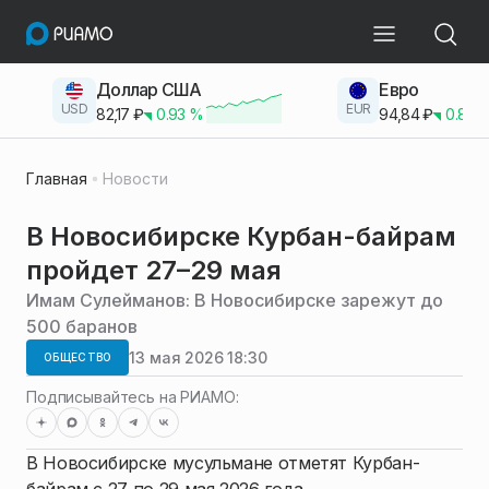
Доллар США
Евро
USD
EUR
82,17
₽
0.93
%
94,84
₽
0.83
Главная
Новости
В Новосибирске Курбан-байрам
пройдет 27–29 мая
Имам Сулейманов: В Новосибирске зарежут до
500 баранов
13 мая 2026 18:30
ОБЩЕСТВО
Подписывайтесь на РИАМО:
В Новосибирске мусульмане отметят Курбан-