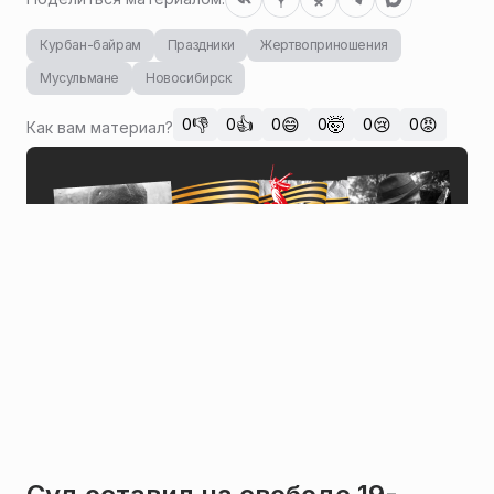
Курбан-байрам
Праздники
Жертвоприношения
Мусульмане
Новосибирск
👎
👍
😄
🤯
😢
😡
0
0
0
0
0
0
Как вам материал?