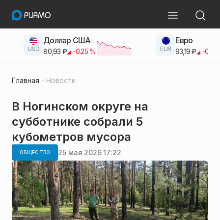
Доллар США
Евро
USD
EUR
80,93
₽
-0.25
%
93,19
₽
-0.42
Главная
Новости
В Ногинском округе на
субботнике собрали 5
кубометров мусора
25 мая 2026 17:22
ОБЩЕСТВО