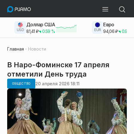
Доллар США
Евро
USD
EUR
81,41
₽
0.59
%
94,06
₽
0.93
Главная
Новости
В Наро-Фоминске 17 апреля
отметили День труда
20 апреля 2026 18:11
ОБЩЕСТВО