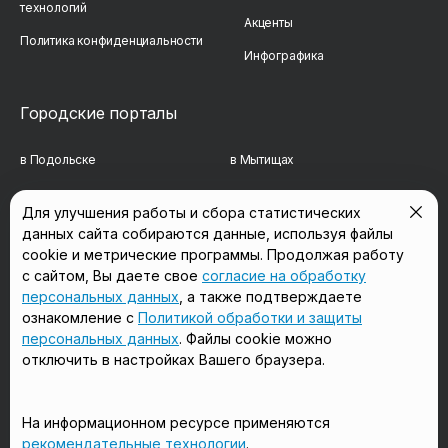
технологий
Акценты
Политика конфиденциальности
Инфографика
Городские порталы
в Подольске
в Мытищах
в Реутове
в Балашихе
Для улучшения работы и сбора статистических
данных сайта собираются данные, используя файлы
в Сергиевом Посаде
в Люберцах
cookie и метрические программы. Продолжая работу
в Красногорске
в Королёве
с сайтом, Вы даете свое
согласие на обработку
персональных данных
, а также подтверждаете
в Домодедово
в Щёлково
ознакомление с
Политикой обработки и защиты
персональных данных
. Файлы cookie можно
отключить в настройках Вашего браузера.
Мы в соцсетях
На информационном ресурсе применяются
рекомендательные технологии
.