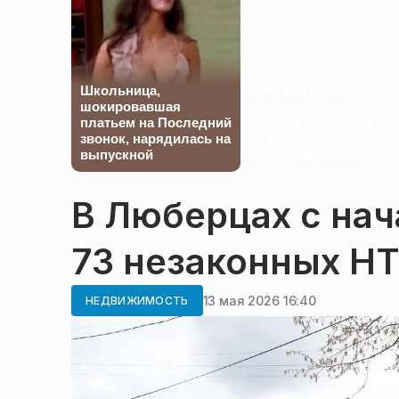
Школьница,
Бледная и без
шокировавшая
макияжа: Лариса
платьем на Последний
Долина появилась
звонок, нарядилась на
на прощании
выпускной
с Олейниковым
В Люберцах с нач
73 незаконных Н
13 мая 2026 16:40
НЕДВИЖИМОСТЬ