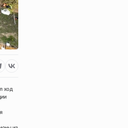
л ход
ции
я
ионы из