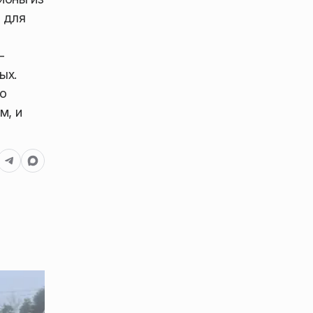
 для
—
ых.
о
м, и