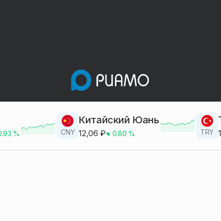
Китайский Юань
CNY
TRY
12,06
₽
0.93
%
0.80
%