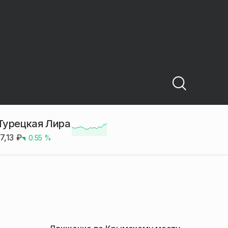
Турецкая Лира
17,13
₽
0.55
%