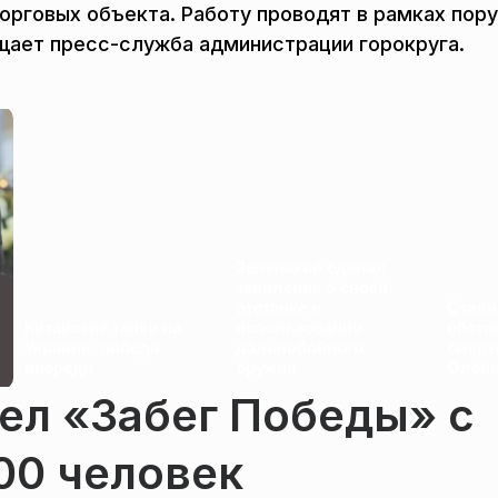
орговых объекта. Работу проводят в рамках пор
щает пресс-служба администрации горокруга.
Зеленский сделал
заявление о своей
отставке и
Стали
Китайские танки на
использовании
обсто
Украине: победа
дальнобойного
смерт
впереди
оружия
Олейн
ел «Забег Победы» с
00 человек