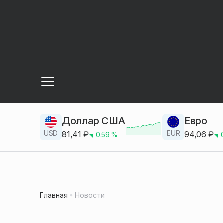
Доллар США
Евро
USD
EUR
81,41
₽
94,06
₽
0.59
%
Главная
Новости