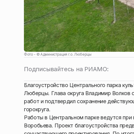
Фото - ©
Администрация г.о. Люберцы
Подписывайтесь на РИАМО:
Благоустройство Центрального парка куль
Люберцы. Глава округа Владимир Волков 
работ и подтвердил сохранение действую
горокруга.
Работы в Центральном парке ведутся при
Воробьева. Проект благоустройства пред
соучаствующего проектирования. По итог