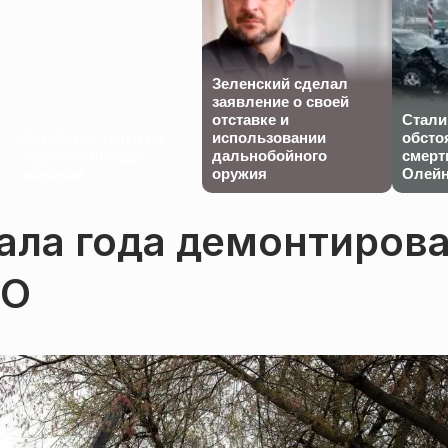
Зеленский сделал
заявление о своей
отставке и
Стали
Китайские танки на
использовании
обсто
Украине: победа
дальнобойного
смерт
впереди
оружия
Олейн
ала года демонтиров
ТО