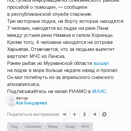
поступила информация из Олекминского района
просьбой о помощи», — сообщили
в республиканской службе спасения.
Три моторные лодки, на борту которых находятся
7 человек, находятся во льдах на реке Лена
между устьем реки Намана и селом Хоринцы.
Кроме того, 4 человека находятся на острове
Харыялах. Отмечается, что за людьми вылетит
вертолет МЧС из Ленска.
Ранее рыбак из Мурманской области
вышел
на лодке в море больше недели назад и пропал.
Он мог погибнуть из-за апрельского снежного
апокалипсиса.
Подписывайтесь на канал РИАМО в
МАКС
.
Автор:
Ася Бондарева
Поделиться материалом:
Лед
Спасение
Море
Люди
МЧС