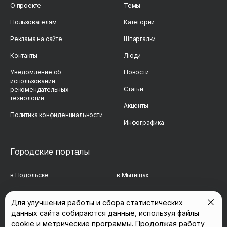
О проекте
Темы
Пользователям
Категории
Реклама на сайте
Шпаргалки
Контакты
Люди
Уведомление об
Новости
использовании
Статьи
рекомендательных
технологий
Акценты
Политика конфиденциальности
Инфографика
Городские порталы
в Подольске
в Мытищах
в Реутове
в Балашихе
Для улучшения работы и сбора статистических
данных сайта собираются данные, используя файлы
в Сергиевом Посаде
в Люберцах
cookie и метрические программы. Продолжая работу