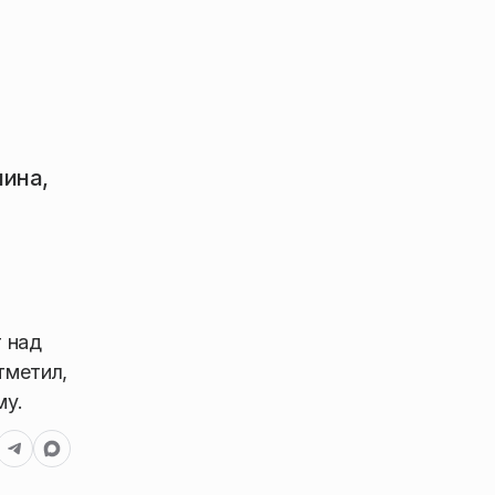
нина,
 над
тметил,
му.