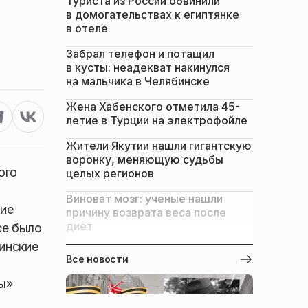
Туриста из России обвинили
в домогательствах к египтянке
в отеле
Забрал телефон и потащил
в кусты: неадекват накинулся
на мальчика в Челябинске
Жена Хабенского отметила 45-
летие в Турции на электрофойле
Жители Якутии нашли гигантскую
воронку, меняющую судьбы
ого
целых регионов
Виноват мозг: ученые нашли
кие
причину возврата веса после
диет
се было
инские
Все новости
ы»