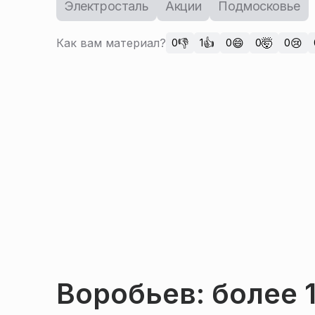
Электросталь
Акции
Подмосковье
Как вам материал?
👎
👍
😄
🤯
😢
0
1
0
0
0
Воробьев: более 