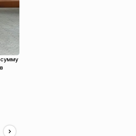
а сумму
 в