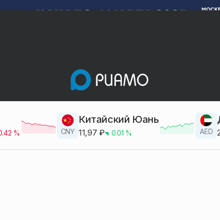
Китайский Юань
CNY
AED
11,97
₽
0.42
%
0.01
%