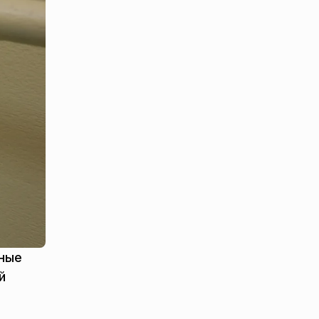
рные
й