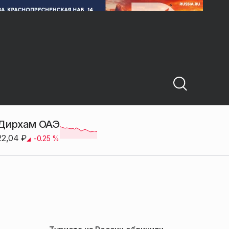
Дирхам ОАЭ
22,04
₽
-0.25
%