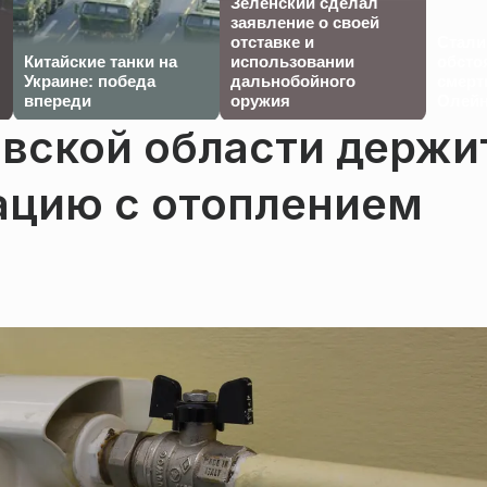
Зеленский сделал
заявление о своей
отставке и
Стали
Китайские танки на
использовании
обсто
Украине: победа
дальнобойного
смерт
впереди
оружия
Олейн
вской области держи
ацию с отоплением