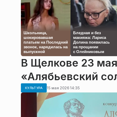
Школьница,
Бледная и без
шокировавшая
макияжа: Лариса
платьем на Последний
Долина появилась
звонок, нарядилась на
на прощании
выпускной
с Олейниковым
В Щелкове 23 мая
«Алябьевский со
15 мая 2026 14:35
КУЛЬТУРА