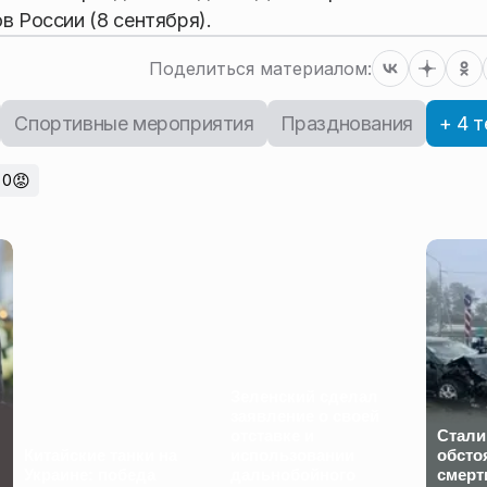
1
/
12
в России (8 сентября).
Поделиться материалом:
Спортивные мероприятия
Празднования
+ 4 т
😡
0
Зеленский сделал
заявление о своей
отставке и
Стали
Китайские танки на
использовании
обсто
Украине: победа
дальнобойного
смерт