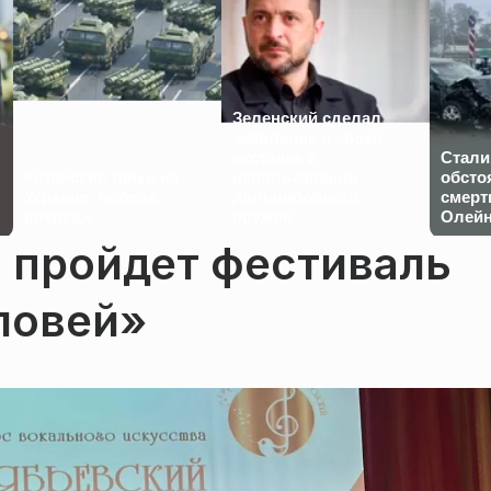
Зеленский сделал
заявление о своей
отставке и
Стали
Китайские танки на
использовании
обсто
Украине: победа
дальнобойного
смерт
впереди
оружия
Олейн
 пройдет фестиваль
ловей»