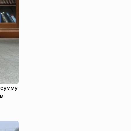
а сумму
 в