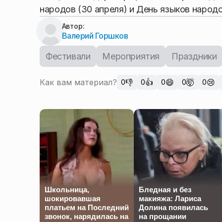
народов (30 апреля) и День языков народо
Автор:
Валерий Горшков
Фестивали
Мероприятия
Праздники
Как вам материал?
👎
👍
😄
🤯
😢
0
0
0
0
0
Школьница,
Бледная и без
шокировавшая
макияжа: Лариса
платьем на Последний
Долина появилась
звонок, нарядилась на
на прощании