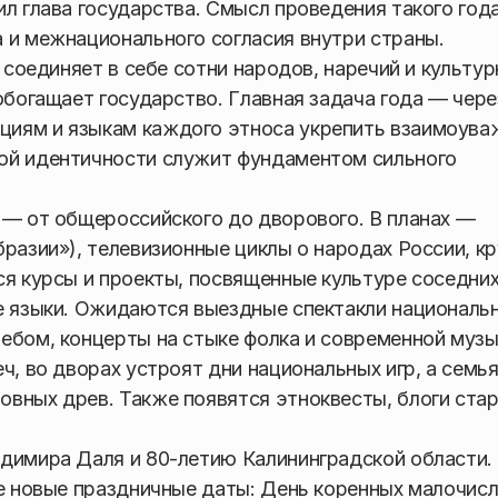
ил глава государства. Смысл проведения такого год
 и межнационального согласия внутри страны.
, соединяет в себе сотни народов, наречий и культу
обогащает государство. Главная задача года — чере
циям и языкам каждого этноса укрепить взаимоува
ой идентичности служит фундаментом сильного
 — от общероссийского до дворового. В планах —
бразии»), телевизионные циклы о народах России, к
ся курсы и проекты, посвященные культуре соседни
ые языки. Ожидаются выездные спектакли националь
ебом, концерты на стыке фолка и современной музы
ч, во дворах устроят дни национальных игр, а семь
овных древ. Также появятся этноквесты, блоги ста
адимира Даля и 80-летию Калининградской области.
ве новые праздничные даты: День коренных малочис