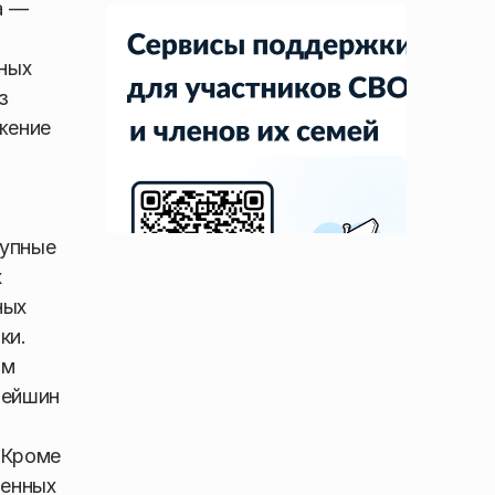
а —
рных
з
жение
рупные
х
ных
ки.
ям
рейшин
 Кроме
ленных