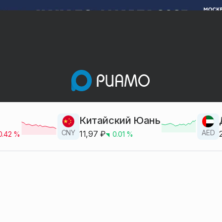
Китайский Юань
CNY
AED
11,97
₽
0.42
%
0.01
%