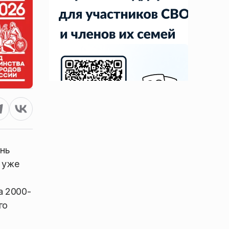
ень
т уже
а 2000-
го