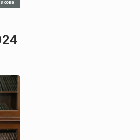
икова
в Москве
Украине
024