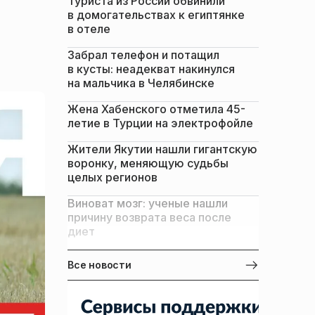
Туриста из России обвинили
в домогательствах к египтянке
в отеле
Забрал телефон и потащил
в кусты: неадекват накинулся
на мальчика в Челябинске
Жена Хабенского отметила 45-
летие в Турции на электрофойле
Жители Якутии нашли гигантскую
воронку, меняющую судьбы
целых регионов
Виноват мозг: ученые нашли
причину возврата веса после
диет
Все новости