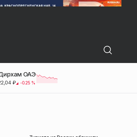
Дирхам ОАЭ
22,04
₽
-0.25
%