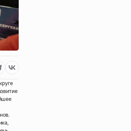
круге
азвитие
айшее
нов.
ика,
Речь