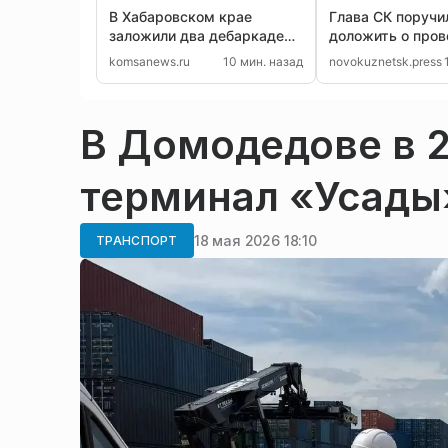
В Хабаровском крае
Глава СК поручи
заложили два дебаркадера
доложить о пров
для Амура
инцидента в авт
komsanews.ru
10 мин. назад
novokuznetsk.press
Кемерова
В Домодедове в 2
терминал «Усады
18 мая 2026 18:10
ТРАНСПОРТ