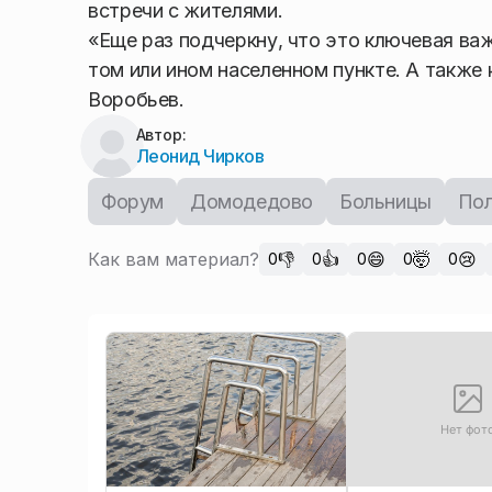
встречи с жителями.
«Еще раз подчеркну, что это ключевая ва
том или ином населенном пункте. А также
Воробьев.
Автор:
Леонид Чирков
Форум
Домодедово
Больницы
Пол
Как вам материал?
👎
👍
😄
🤯
😢
0
0
0
0
0
Нет фот