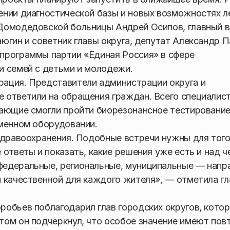
нии диагностической базы и новых возможностях л
Домодедовской больницы Андрей Осипов, главный 
югин и советник главы округа, депутат Александр 
программы партии «Единая Россия» в сфере
и семей с детьми и молодежи.
ация. Представители администрации округа и
 ответили на обращения граждан. Всего специалис
лающие смогли пройти биорезонансное тестировани
еменном оборудовании.
здравоохранения. Подобные встречи нужны для того
ответы и показать, какие решения уже есть и над 
федеральные, региональные, муниципальные — напр
 качественной для каждого жителя», — отметила гл
обьев поблагодарил глав городских округов, кото
том он подчеркнул, что особое значение имеют пов