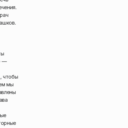
ечения.
врач
Пашков.
ты
е —
, чтобы
чем мы
авлены
ава
рые
торные