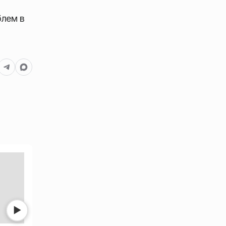
блем в
Нет фото
Нет фото
▶