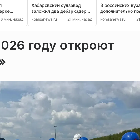
л
Хабаровский судзавод
В российских вуз
ерке
заложил два дебаркадера
дополнительно по
обусе
для речного флота
более 62 тысяч
16 мин. назад
komsanews.ru
21 мин. назад
komsanews.ru
2
бюджетных мест
026 году откроют
»