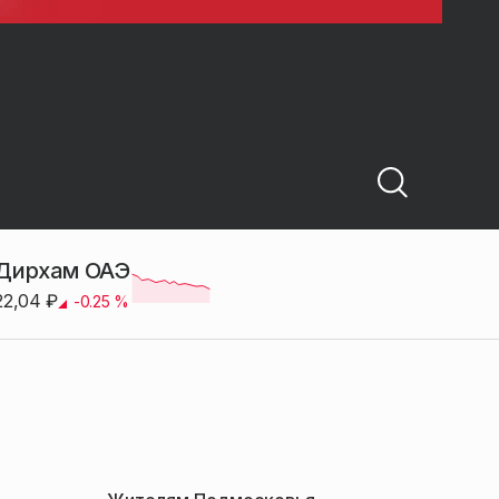
Дирхам ОАЭ
22,04
₽
-0.25
%