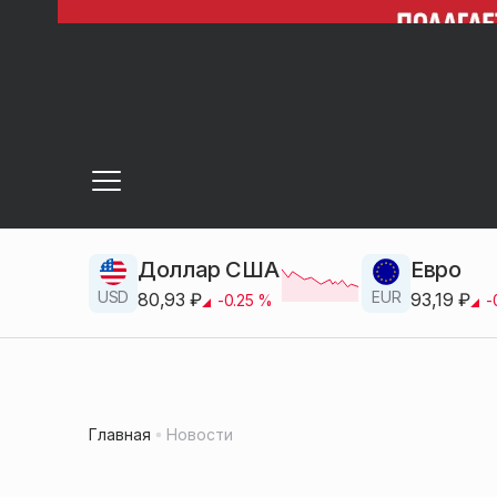
Доллар США
Евро
USD
EUR
80,93
₽
93,19
₽
-0.25
%
-
Главная
Новости