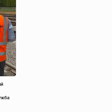
ий
ужба