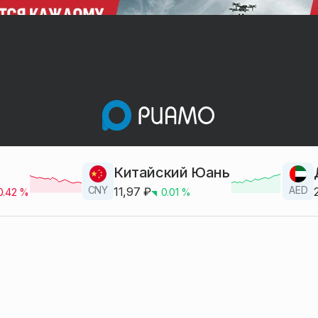
Китайский Юань
CNY
AED
11,97
₽
0.42
%
0.01
%