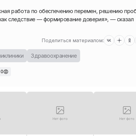
жная работа по обеспечению перемен, решению про
 как следствие — формирование доверия», — сказал
Поделиться материалом:
иклиники
Здравоохранение
😡
0
о
Нет фото
Нет фото