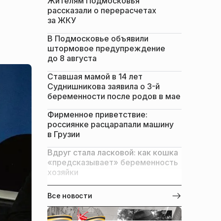
Жителям Подмосковья
рассказали о перерасчетах
за ЖКУ
В Подмосковье объявили
штормовое предупреждение
до 8 августа
Ставшая мамой в 14 лет
Суднишникова заявила о 3-й
беременности после родов в мае
Фирменное приветствие:
россиянке расцарапали машину
в Грузии
Вдруг стала ласковой: как кошка
«предсказывает» беременность
хозяйки
Все новости