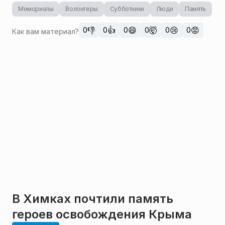
Мемориалы
Волонтеры
Субботники
Люди
Память
👎
👍
😄
🤯
😢
😡
0
0
0
0
0
0
Как вам материал?
В Химках почтили память
героев освобождения Крыма