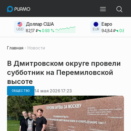
Доллар США
Евро
USD
EUR
82,17
₽
0.93
%
94,84
₽
0.83
Главная
Новости
В Дмитровском округе провели
субботник на Перемиловской
высоте
14 мая 2026 17:23
ОБЩЕСТВО