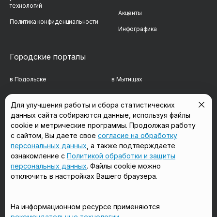
технологий
Акценты
Политика конфиденциальности
Инфографика
Городские порталы
в Подольске
в Мытищах
в Реутове
в Балашихе
Для улучшения работы и сбора статистических
данных сайта собираются данные, используя файлы
в Сергиевом Посаде
в Люберцах
cookie и метрические программы. Продолжая работу
в Красногорске
в Королёве
с сайтом, Вы даете свое
согласие на обработку
персональных данных
, а также подтверждаете
в Домодедово
в Щёлково
ознакомление с
Политикой обработки и защиты
персональных данных
. Файлы cookie можно
отключить в настройках Вашего браузера.
Мы в соцсетях
На информационном ресурсе применяются
рекомендательные технологии
.