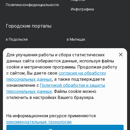
Политика конфиденциальности
Инфографика
Городские порталы
в Подольске
в Мытищах
в Реутове
в Балашихе
Для улучшения работы и сбора статистических
данных сайта собираются данные, используя файлы
в Сергиевом Посаде
в Люберцах
cookie и метрические программы. Продолжая работу
в Красногорске
в Королёве
с сайтом, Вы даете свое
согласие на обработку
персональных данных
, а также подтверждаете
в Домодедово
в Щёлково
ознакомление с
Политикой обработки и защиты
персональных данных
. Файлы cookie можно
отключить в настройках Вашего браузера.
Мы в соцсетях
На информационном ресурсе применяются
рекомендательные технологии
.
18+