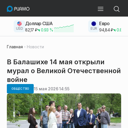
Доллар США
Евро
USD
EUR
82,17
₽
0.93
%
94,84
₽
0.83
Главная
Новости
В Балашихе 14 мая открыли
мурал о Великой Отечественной
войне
15 мая 2026 14:55
ОБЩЕСТВО