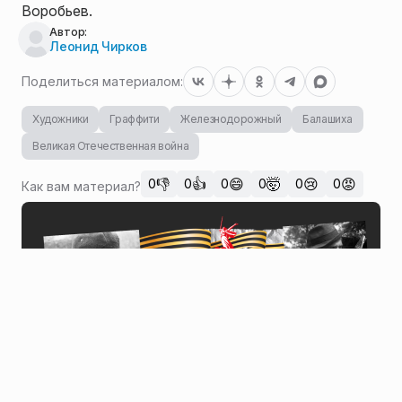
Воробьев.
Автор:
Леонид Чирков
Поделиться материалом:
Художники
Граффити
Железнодорожный
Балашиха
Великая Отечественная война
👎
👍
😄
🤯
😢
😡
0
0
0
0
0
0
Как вам материал?