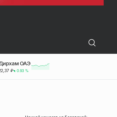
Дирхам ОАЭ
22,37
₽
0.93
%