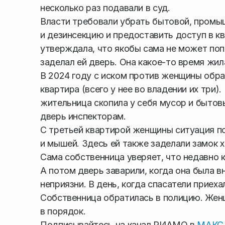
несколько раз подавали в суд.
Власти требовали убрать бытовой, промы
и дезинсекцию и предоставить доступ в к
утверждала, что якобы сама не может поп
заделал ей дверь. Она какое-то время жил
В 2024 году с иском против женщины обра
квартира (всего у нее во владении их три
жительница скопила у себя мусор и бытов
дверь инспекторам.
С третьей квартирой женщины ситуация п
и мышей. Здесь ей также заделали замок 
Сама собственница уверяет, что недавно к
А потом дверь заварили, когда она была в
неприязни. В день, когда спасатели приеха
Собственница обратилась в полицию. Женщ
в порядок.
Подписывайтесь на канал РИАМО в
МАКС