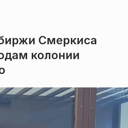
обиржи Смеркиса
годам колонии
о