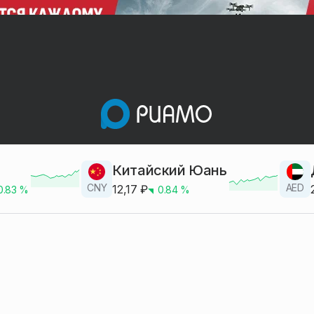
Китайский Юань
CNY
AED
12,17
₽
0.83
%
0.84
%