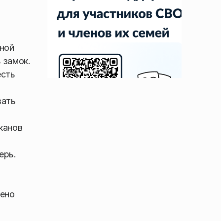
еной
 замок.
есть
вать
канов
ерь.
дено