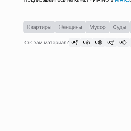
Квартиры
Женщины
Мусор
Суды
Как вам материал?
👎
👍
😄
🤯
😢
0
0
0
0
0