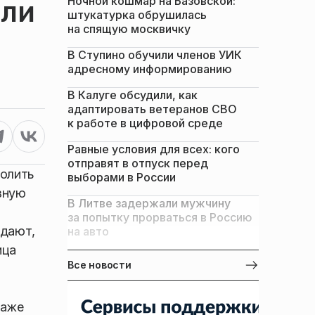
Ночной кошмар на Базовской:
или
штукатурка обрушилась
на спящую москвичку
В Ступино обучили членов УИК
адресному информированию
В Калуге обсудили, как
адаптировать ветеранов СВО
к работе в цифровой среде
Равные условия для всех: кого
отправят в отпуск перед
волить
выборами в России
зную
В Литве задержали мужчину
за попытку прорваться в Россию
ждают,
на авто
ица
Все новости
даже