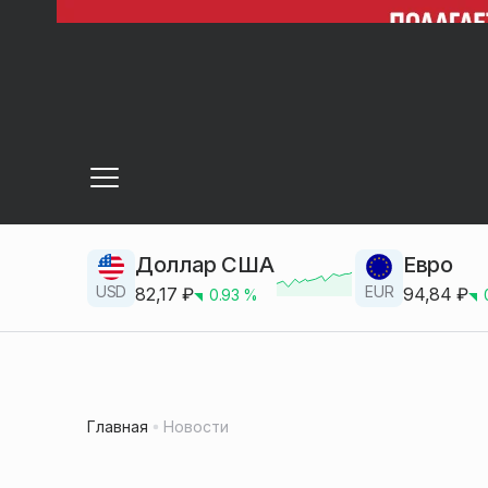
Доллар США
Евро
USD
EUR
82,17
₽
94,84
₽
0.93
%
Главная
Новости