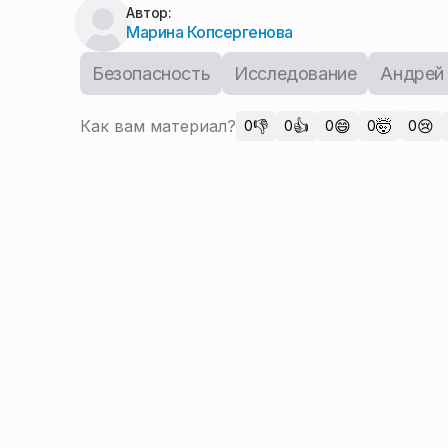
Автор:
Марина Копсергенова
Безопасность
Исследование
Андрей
Как вам материал?
👎
👍
😄
🤯
😢
0
0
0
0
0