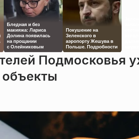
Зелен
Бледная и без
заявл
макияжа: Лариса
Покушение на
отста
й
Долина появилась
Зеленского в
испол
а
на прощании
аэропорту Жешува в
дальн
с Олейниковым
Польше. Подробности
оружи
ителей Подмосковья 
а объекты