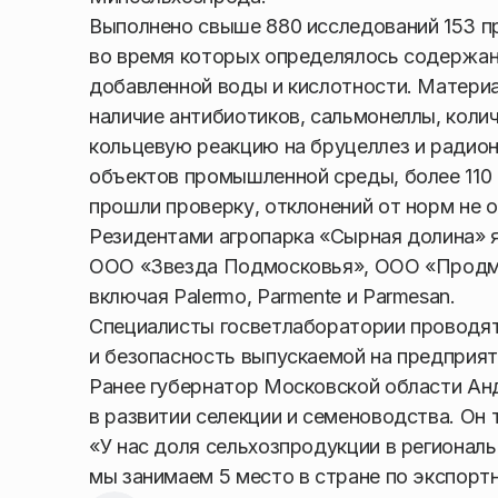
Выполнено свыше 880 исследований 153 пр
во время которых определялось содержани
добавленной воды и кислотности. Материа
наличие антибиотиков, сальмонеллы, коли
кольцевую реакцию на бруцеллез и радио
объектов промышленной среды, более 110 
прошли проверку, отклонений от норм не 
Резидентами агропарка «Сырная долина»
ООО «Звезда Подмосковья», ООО «Продмо
включая Palermo, Parmente и Parmesan.
Специалисты госветлаборатории проводят
и безопасность выпускаемой на предприят
Ранее губернатор Московской области Ан
в развитии селекции и семеноводства. Он 
«У нас доля сельхозпродукции в регионал
мы занимаем 5 место в стране по экспорт