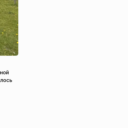
вной
алось