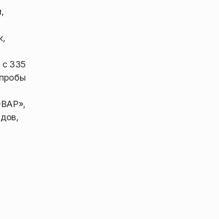
,
к,
 с 335
 пробы
ОВАР»,
дов,