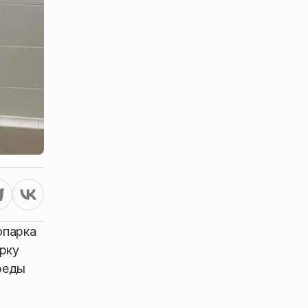
опарка
ерку
реды