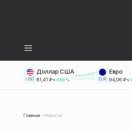
Доллар США
Евро
USD
EUR
81,41
₽
94,06
₽
0.59
%
Главная
Новости