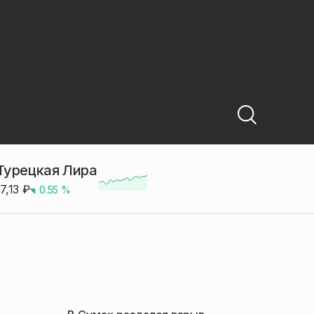
Турецкая Лира
17,13
₽
0.55
%