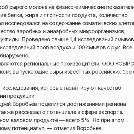
об сырого молока на физико-химические показатели
е белка, жира и плотности продукта, количество
л исследовался на содержание соматических клето
чество аэробных и анаэробных микроорганизмов,
нуклиды. Проведено свыше 1,4 исследований смывов
исследований проб воздуха и 100 смывов с рук. Все
обнаружено.
 являются региональные производители: ООО «СЫР
л», выпускающие сыры известных российских брен
 исследования, которые гарантируют качество
ии продукции.
дрей Воробьев поделился достижениями региона
также рассказал о потенциале в сфере экспорта.
ьном валовом продукте — всего 5%. Но при этом
ному потенциалу», — отметил Воробьев.