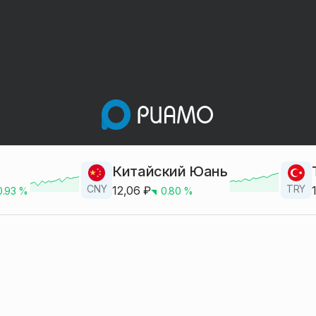
Китайский Юань
CNY
TRY
12,06
₽
0.93
%
0.80
%