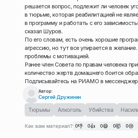
решается вопрос, подлежит ли человек уго
в тюрьме, которая реабилитацией не являе
в программу и работать с его зависимость
сказал Шуров.
По его словам, есть очень хорошие прог
агрессию, но тут все упирается в желание
проблемы с мотивацией.
Ранее член Совета по правам человека пр
количество жертв домашнего боится обращ
Подписывайтесь на РИАМО в мессендже
Автор:
Сергей Дружинин
Тюрьмы
Алкоголь
Убийства
Насил
Как вам материал?
👎
👍
😄
🤯
😢
0
0
0
0
0