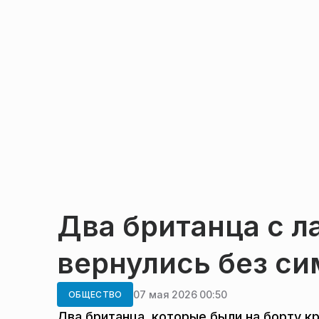
Два британца с л
вернулись без с
07 мая 2026 00:50
ОБЩЕСТВО
Два британца, которые были на борту к