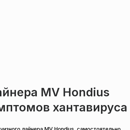
айнера MV Hondius
имптомов хантавируса
руизного лайнера MV Hondius, самостоятельно