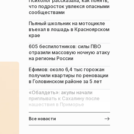
Психолог рассказала, как понять,
что подросток увлекся опасными
сообществами
Пьяный школьник на мотоцикле
въехал в лошадь в Красноярском
крае
605 беспилотников: силы ПВО
отразили массовую ночную атаку
на регионы России
Ефимов: около 6,4 тыс горожан
получили квартиры по реновации
в Головинском районе за 5 лет
«Обалдеть»: акулы начали
приплывать к Сахалину после
нашествия в Приморье
Все новости