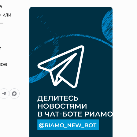
е
 или
 —
е
шое