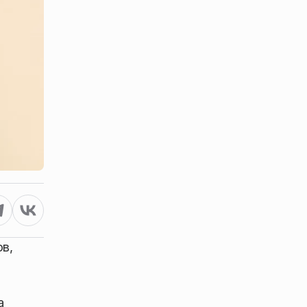
ов,
а