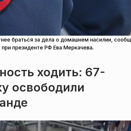
тнее браться за дела о домашнем насилии, сооб
 при президенте РФ Ева Меркачева.
ость ходить: 67-
у освободили
ланде