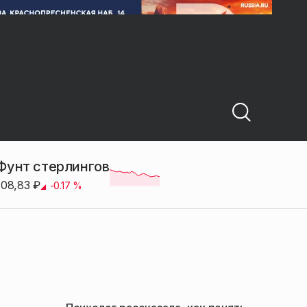
Фунт стерлингов
108,83
₽
-0.17
%