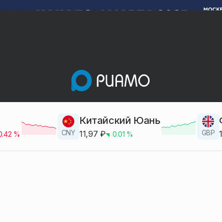
Китайский Юань
CNY
GBP
11,97
₽
0.42
%
0.01
%