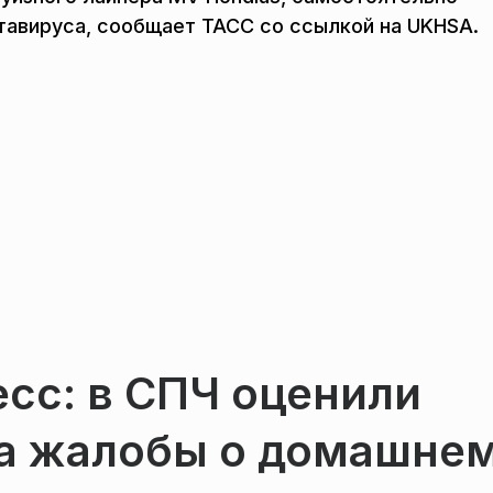
тавируса, сообщает ТАСС со ссылкой на UKHSA.
есс: в СПЧ оценили
на жалобы о домашне