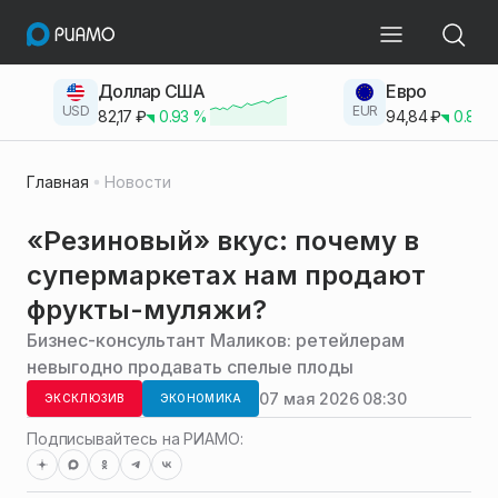
Доллар США
Евро
USD
EUR
82,17
₽
0.93
%
94,84
₽
0.83
Главная
Новости
«Резиновый» вкус: почему в
супермаркетах нам продают
фрукты-муляжи?
Бизнес-консультант Маликов: ретейлерам
невыгодно продавать спелые плоды
07 мая 2026 08:30
ЭКСКЛЮЗИВ
ЭКОНОМИКА
Подписывайтесь на РИАМО: