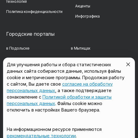
технологий
Акценты
Политика конфиденциальности
Инфографика
Городские порталы
в Подольске
в Мытищах
в Реутове
в Балашихе
Для улучшения работы и сбора статистических
данных сайта собираются данные, используя файлы
в Сергиевом Посаде
в Люберцах
cookie и метрические программы. Продолжая работу
в Красногорске
в Королёве
с сайтом, Вы даете свое
согласие на обработку
персональных данных
, а также подтверждаете
в Домодедово
в Щёлково
ознакомление с
Политикой обработки и защиты
персональных данных
. Файлы cookie можно
отключить в настройках Вашего браузера.
Мы в соцсетях
На информационном ресурсе применяются
рекомендательные технологии
.