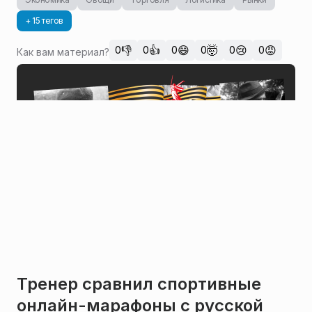
+ 15 тегов
👎
👍
😄
🤯
😢
😡
0
0
0
0
0
0
Как вам материал?
Тренер сравнил спортивные
онлайн-марафоны с русской