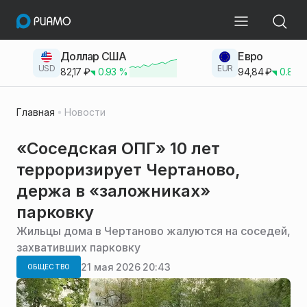
Доллар США
Евро
USD
EUR
82,17
₽
0.93
%
94,84
₽
0.83
Главная
Новости
«Соседская ОПГ» 10 лет
терроризирует Чертаново,
держа в «заложниках»
парковку
Жильцы дома в Чертаново жалуются на соседей,
захвативших парковку
21 мая 2026 20:43
ОБЩЕСТВО