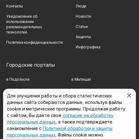
Контакты
Люди
Уведомление об
Новости
использовании
Статьи
рекомендательных
технологий
Акценты
Политика конфиденциальности
Инфографика
Городские порталы
в Подольске
в Мытищах
в Реутове
в Балашихе
Для улучшения работы и сбора статистических
данных сайта собираются данные, используя файлы
в Сергиевом Посаде
в Люберцах
cookie и метрические программы. Продолжая работу
в Красногорске
в Королёве
с сайтом, Вы даете свое
согласие на обработку
персональных данных
, а также подтверждаете
в Домодедово
в Щёлково
ознакомление с
Политикой обработки и защиты
персональных данных
. Файлы cookie можно