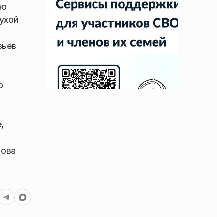
ию
ухой
вьев
о
,
зова