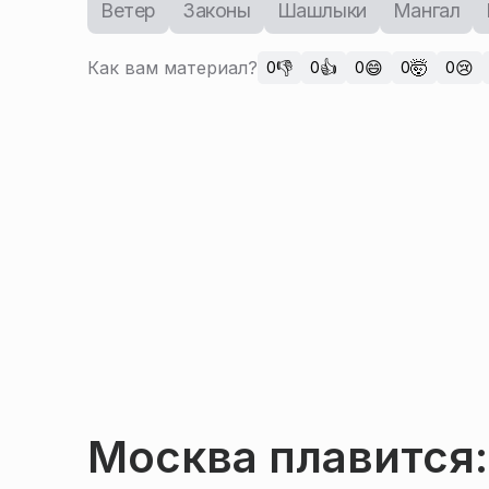
Ветер
Законы
Шашлыки
Мангал
Как вам материал?
👎
👍
😄
🤯
😢
0
0
0
0
0
Москва плавится: