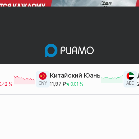
Китайский Юань
CNY
AED
11,97
₽
0.42
%
0.01
%