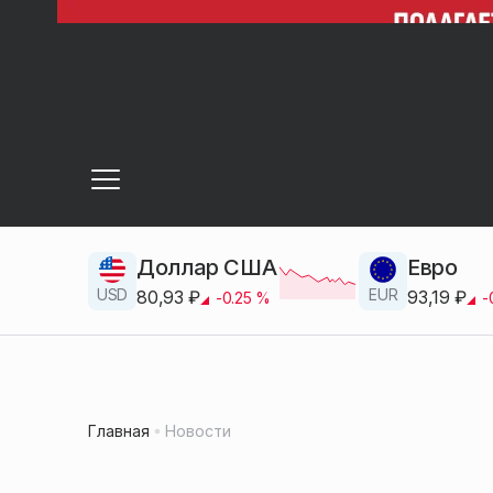
Доллар США
Евро
USD
EUR
80,93
₽
93,19
₽
-0.25
%
-
Главная
Новости