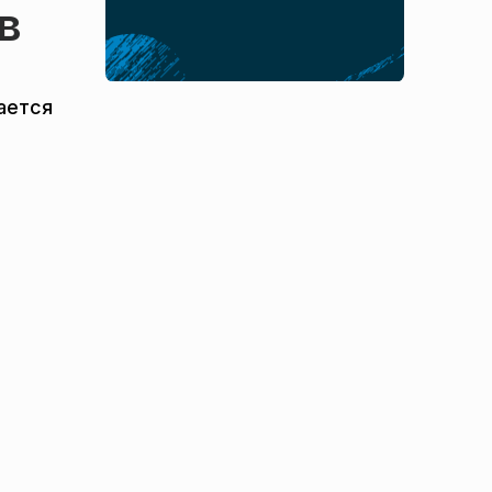
в
ается