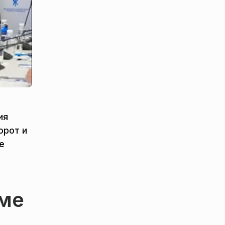
ия
орот и
е
еме