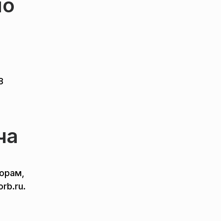
но
8
ча
ворам,
rb.ru.