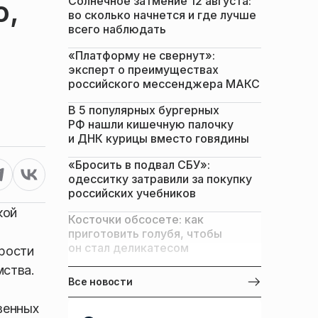
Солнечное затмение 12 августа:
о,
во сколько начнется и где лучше
всего наблюдать
«Платформу не свернут»:
эксперт о преимуществах
российского мессенджера МАКС
В 5 популярных бургерных
РФ нашли кишечную палочку
и ДНК курицы вместо говядины
«Бросить в подвал СБУ»:
одесситку затравили за покупку
российских учебников
кой
Косточки обсосете: как
приготовить голубя, чтобы
он стал деликатесом
рости
мства.
Все новости
венных