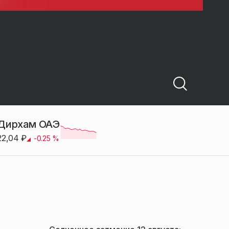
Дирхам ОАЭ
22,04
₽
-0.25
%