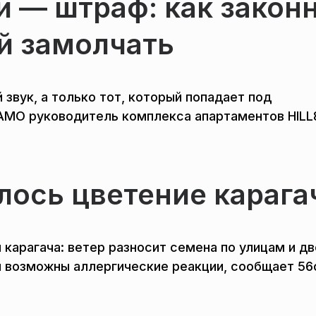
и — штраф: как закон
й замолчать
звук, а только тот, который попадает под
АМО руководитель комплекса апартаментов HILL
лось цветение карага
 карагача: ветер разносит семена по улицам и д
й возможны аллергические реакции, сообщает 56o