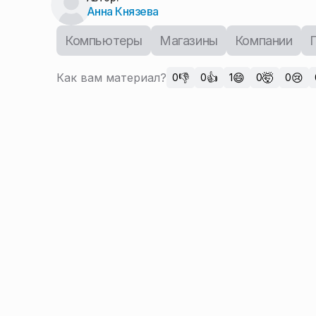
Анна Князева
Компьютеры
Магазины
Компании
Как вам материал?
👎
👍
😄
🤯
😢
0
0
1
0
0