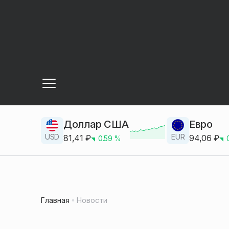
Доллар США
Евро
USD
EUR
81,41
₽
94,06
₽
0.59
%
Главная
Новости