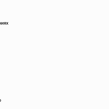
ы
ниях
о