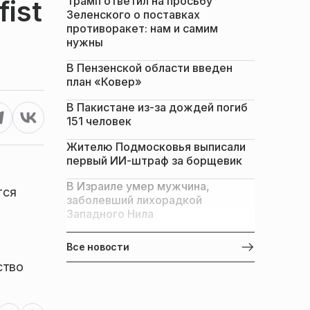
Трамп ответил на просьбу
ist
Зеленского о поставках
противоракет: нам и самим
нужны
В Пензенской области введен
план «Ковер»
В Пакистане из-за дождей погиб
151 человек
Жителю Подмосковья выписали
первый ИИ-штраф за борщевик
В Израиле умер мужчина,
тся
заболевший лихорадкой
Западного Нила
Все новости
ство