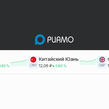
Китайский Юань
CNY
GBP
12,06
₽
0.93
%
0.80
%