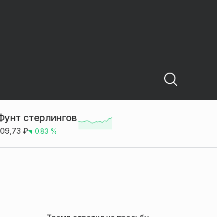
Фунт стерлингов
109,73
₽
0.83
%