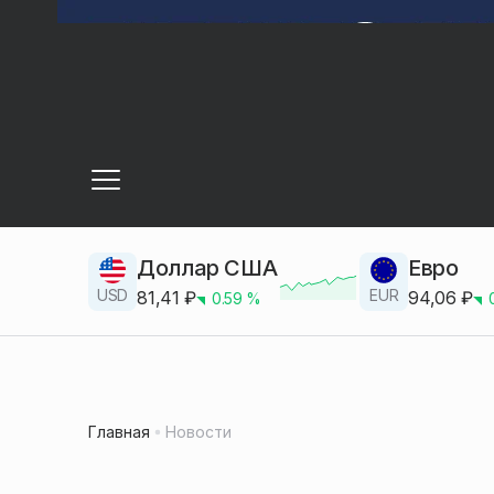
Доллар США
Евро
USD
EUR
81,41
₽
94,06
₽
0.59
%
Главная
Новости