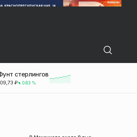
Фунт стерлингов
109,73
₽
0.83
%