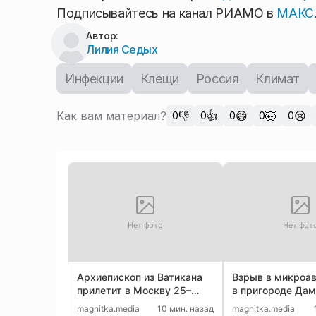
Подписывайтесь на канал РИАМО в
МАКС
Автор:
Лилия Седых
Инфекции
Клещи
Россия
Климат
Как вам материал?
👎
👍
😄
🤯
😢
0
0
0
0
0
Нет фото
Нет фот
Архиепископ из Ватикана
Взрыв в микроа
прилетит в Москву 25–
в пригороде Дам
28 августа
жизни двух чело
magnitka.media
10 мин. назад
magnitka.media