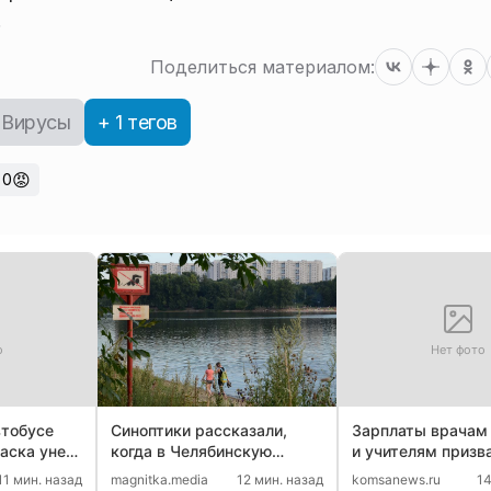
.
Поделиться материалом:
Вирусы
+ 1 тегов
😡
0
о
Нет фото
втобусе
Синоптики рассказали,
Зарплаты врачам
аска унес
когда в Челябинскую
и учителям призв
век
область вернется жара
повысить в Росси
11 мин. назад
magnitka.media
12 мин. назад
komsanews.ru
14