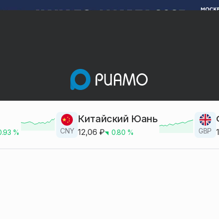
Китайский Юань
CNY
GBP
12,06
₽
0.93
%
0.80
%