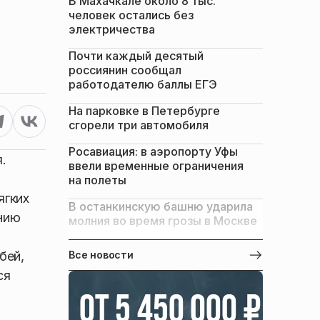
В Махачкале около 8 тыс.
человек остались без
электричества
Почти каждый десятый
россиянин сообщал
работодателю баллы ЕГЭ
На парковке в Петербурге
сгорели три автомобиля
Росавиация: в аэропорту Уфы
.
ввели временные ограничения
на полеты
ягких
В останкинскую башню ударила
ению
молния во время грозы в Москве
бей,
Все новости
ся