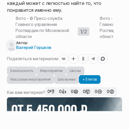
каждый может с легкостью найти то, что
понравится именно ему.
Фото - ©
Пресс-служба
Фото - ©
Прес
Главного управления
Главного упра
Росгвардии по Московской
Росгвардии по
1
/
2
области
области
Автор:
Валерий Горшков
Поделиться материалом:
Безопасность
Мероприятия
Школы
Массовые мероприятия
Школьники
+ 5 тегов
👎
👍
😄
🤯
😢
😡
0
0
0
0
0
0
Как вам материал?