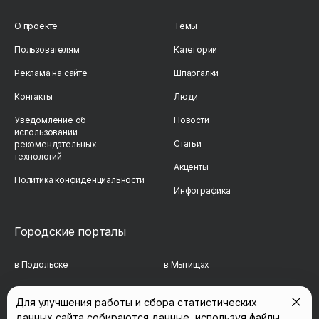
О проекте
Темы
Пользователям
Категории
Реклама на сайте
Шпаргалки
Контакты
Люди
Уведомление об
Новости
использовании
Статьи
рекомендательных
технологий
Акценты
Политика конфиденциальности
Инфографика
Городские порталы
в Подольске
в Мытищах
в Реутове
в Балашихе
Для улучшения работы и сбора статистических
данных сайта собираются данные, используя файлы
в Сергиевом Посаде
в Люберцах