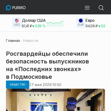
Доллар США
Евро
USD
EUR
81,41
₽
0.59
%
94,06
₽
0.93
Главная
Новости
Росгвардейцы обеспечили
безопасность выпускников
на «Последних звонках»
в Подмосковье
27 мая 2026 10:50
ОБЩЕСТВО