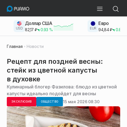
Доллар США
Евро
USD
EUR
82,17
₽
0.93
%
94,84
₽
0.83
Главная
Новости
Рецепт для поздней весны:
стейк из цветной капусты
в духовке
Кулинарный блогер Фазилова: блюдо из цветной
капусты идеально подойдет для весны
15 мая 2026 08:30
ЭКСКЛЮЗИВ
ОБЩЕСТВО