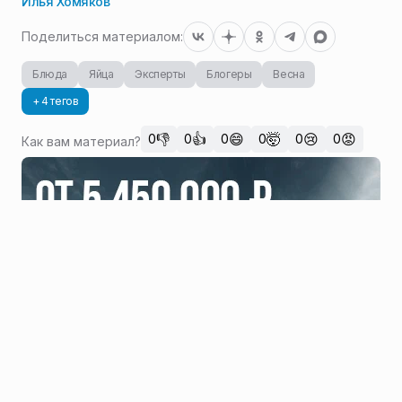
Илья Хомяков
Поделиться материалом:
Блюда
Яйца
Эксперты
Блогеры
Весна
+ 4 тегов
👎
👍
😄
🤯
😢
😡
0
0
0
0
0
0
Как вам материал?