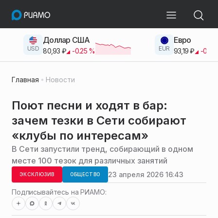
Доллар США
Евро
USD
EUR
80,93
₽
-0.25
%
93,19
₽
-0.42
Главная
Новости
Поют песни и ходят в бар:
зачем тезки в Сети собирают
«клубы по интересам»
В Сети запустили тренд, собирающий в одном
месте 100 тезок для различных занятий
23 апреля 2026 16:43
ЭКСКЛЮЗИВ
ОБЩЕСТВО
Подписывайтесь на РИАМО: