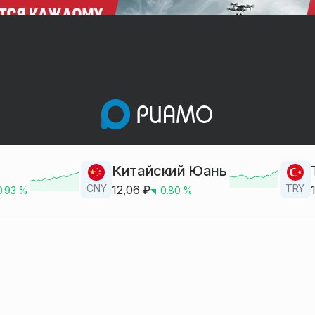
Китайский Юань
CNY
TRY
12,06
₽
0.93
%
0.80
%