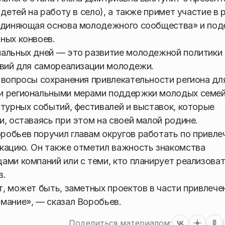
детей на работу в село), а также примет участие в 
ъединяющая основа молодежного сообщества» и под
ных конвоев.
нальных дней — это развитие молодежной политики
овий для самореализации молодежи.
 вопросы сохранения привлекательности региона дл
ми региональными мерами поддержки молодых семе
ьтурных событий, фестивалей и выставок, которые
, оставаясь при этом на своей малой родине.
робьев поручил главам округов работать по привл
икацию. Он также отметил важность знакомства
ами компаний или с теми, кто планирует реализова
в.
т, может быть, заметных проектов в части привлече
мание», — сказал Воробьев.
Поделиться материалом: