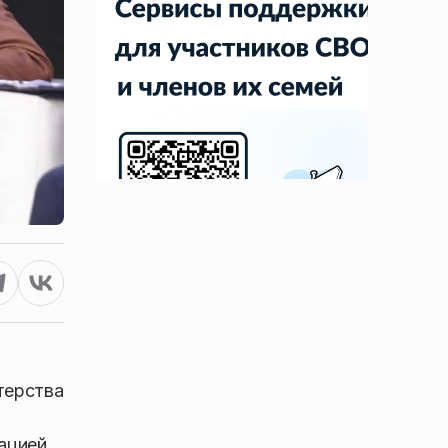
терства
тацией