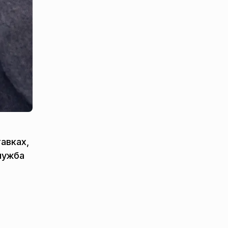
авках,
лужба