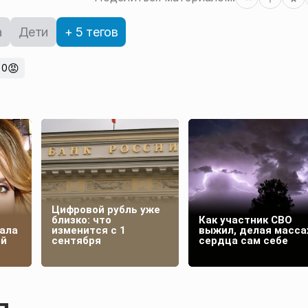
а
Дети
+ 5 тегов
😡
0
Цифровой рубль уже
близко: что
Как участник СВО
ала
изменится с 1
выжил, делая масс
ей
сентября
сердца сам себе