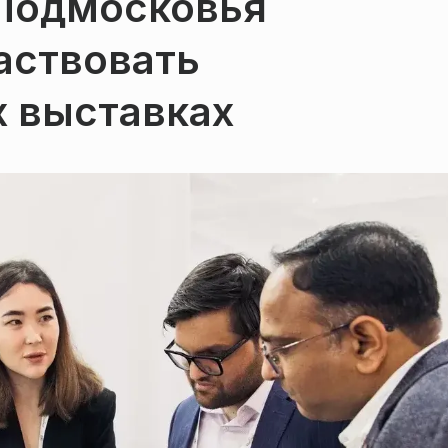
Подмосковья
аствовать
 выставках