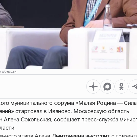
й области
ского муниципального форума «Малая Родина — Сила
ений» стартовал в Иваново. Московскую область
ин Алена Сокольская, сообщает пресс-служба минис
ласти.
ального этапа Алена Дмитриевна выступит с презен