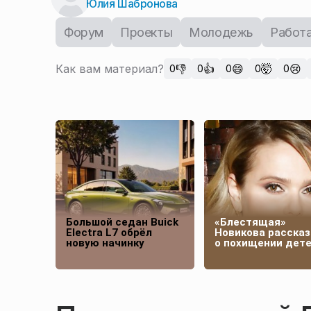
Юлия Шабронова
Форум
Проекты
Молодежь
Работ
Как вам материал?
👎
👍
😄
🤯
😢
0
0
0
0
0
Большой седан Buick
«Блестящая»
Electra L7 обрёл
Новикова рассказ
новую начинку
о похищении дет