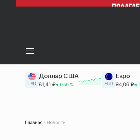
Доллар США
Евро
USD
EUR
81,41
₽
94,06
₽
0.59
%
Главная
Новости