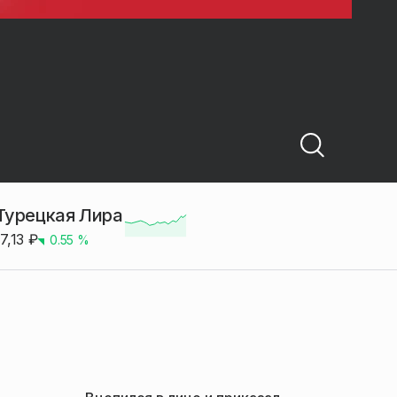
Турецкая Лира
17,13
₽
0.55
%