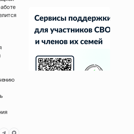
работе
елится
я
й
ечению
ть
ния