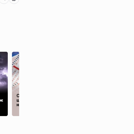
Пентагон после
Студент проиграл в
«гневного звонка»
аж
шахматном турнире,
Трампа собрал
но выиграл в лотерею
срочное совещание