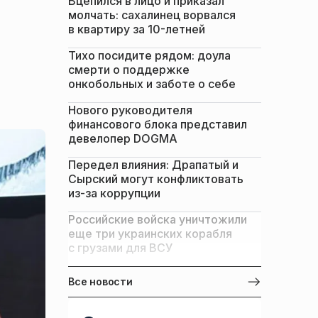
Вцепился в лицо и приказал
молчать: сахалинец ворвался
в квартиру за 10-летней
Тихо посидите рядом: доула
смерти о поддержке
онкобольных и заботе о себе
Нового руководителя
финансового блока представил
девелопер DOGMA
Передел влияния: Драпатый и
Сырский могут конфликтовать
из-за коррупции
Российские войска уничтожили
еще три украинских корабля
с грузами для ВСУ
Все новости