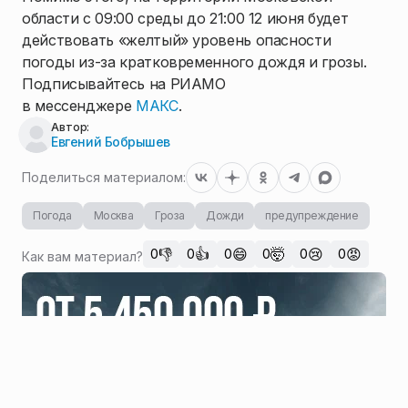
области с 09:00 среды до 21:00 12 июня будет
действовать «желтый» уровень опасности
погоды из-за кратковременного дождя и грозы.
Подписывайтесь на РИАМО
в мессенджере
МАКС
.
Автор:
Евгений Бобрышев
Поделиться материалом:
Погода
Москва
Гроза
Дожди
предупреждение
👎
👍
😄
🤯
😢
😡
0
0
0
0
0
0
Как вам материал?