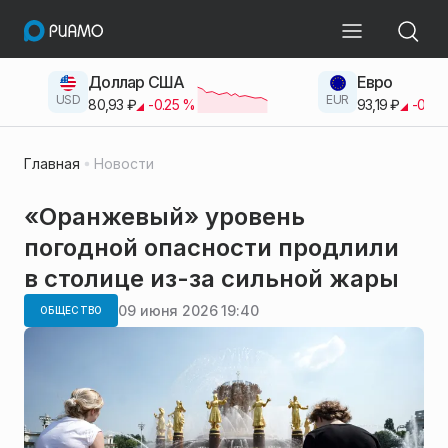
Доллар США
Евро
USD
EUR
80,93
₽
-0.25
%
93,19
₽
-0.42
Главная
Новости
«Оранжевый» уровень
погодной опасности продлили
в столице из-за сильной жары
09 июня 2026 19:40
ОБЩЕСТВО