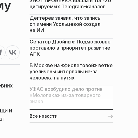
SHOT ПРОВЕРКА вошла в топ-20
му
цитируемых Telegram-каналов
Дегтерев заявил, что запись
от имени Усольцевой создал
не ИИ
Сенатор Двойных: Подмосковье
поставило в приоритет развитие
АПК
В Москве на «фиолетовой» ветке
увеличены интервалы из-за
человека на путях
евних
УФАС возбудило дело против
«Молопака» из-за товарного
знака
ищи и
Все новости
зг