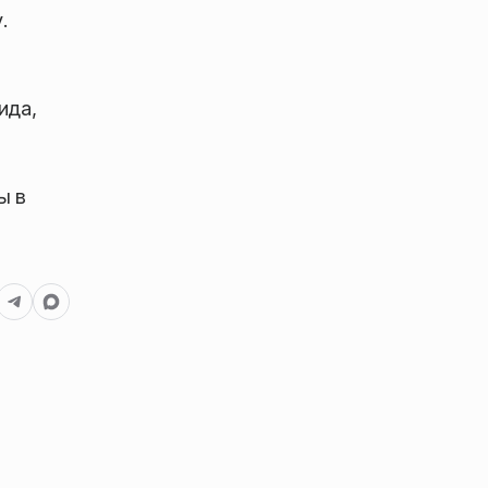
.
е
ида,
ы в