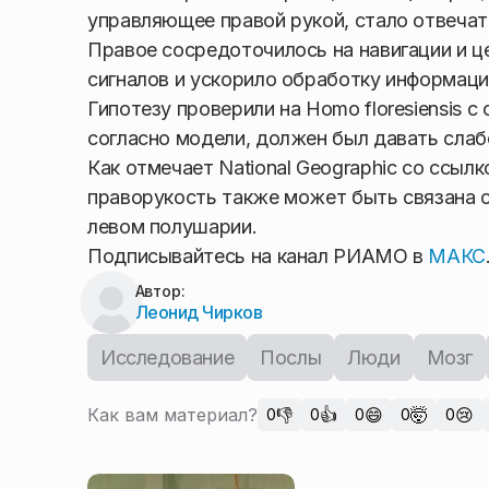
управляющее правой рукой, стало отвечат
Правое сосредоточилось на навигации и 
сигналов и ускорило обработку информаци
Гипотезу проверили на Homo floresiensis 
согласно модели, должен был давать слаб
Как отмечает National Geographic со ссылко
праворукость также может быть связана с
левом полушарии.
Подписывайтесь на канал РИАМО в
МАКС
Автор:
Леонид Чирков
Исследование
Послы
Люди
Мозг
Как вам материал?
👎
👍
😄
🤯
😢
0
0
0
0
0