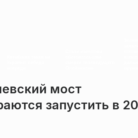
Зелен
заявл
Стали известны
отста
Китайские танки на
обстоятельства
испол
Украине: победа
смерти телеведущего
дальн
впереди
Олейникова
оружи
чевский мост
аются запустить в 2