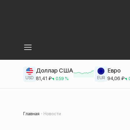
Доллар США
Евро
USD
EUR
81,41
₽
94,06
₽
0.59
%
Главная
Новости