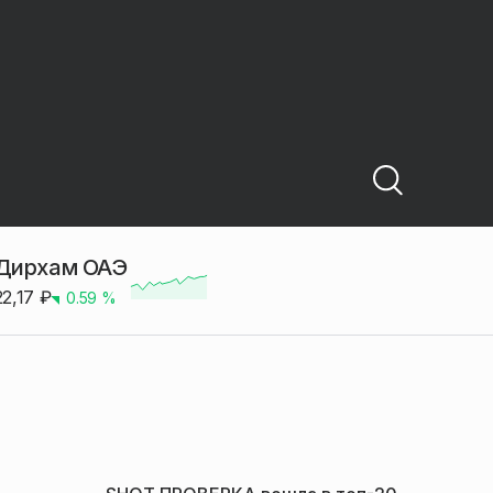
Дирхам ОАЭ
22,17
₽
0.59
%