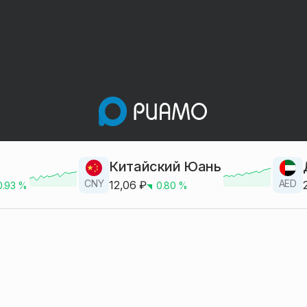
Китайский Юань
CNY
AED
12,06
₽
0.93
%
0.80
%