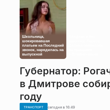
Школьница,
Бледная и без
шокировавшая
макияжа: Лариса
платьем на Последний
Долина появилась
звонок, нарядилась на
на прощании
выпускной
с Олейниковым
Губернатор: Рога
в Дмитрове собир
году
сегодня в 16:49
ТРАНСПОРТ