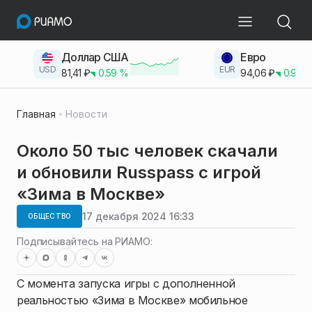
Доллар США
Евро
USD
EUR
81,41
₽
0.59
%
94,06
₽
0.93
Главная
Новости
Около 50 тыс человек скачали
и обновили Russpass с игрой
«Зима в Москве»
17 декабря 2024 16:33
ОБЩЕСТВО
Подписывайтесь на РИАМО:
С момента запуска игры с дополненной
реальностью «Зима в Москве» мобильное