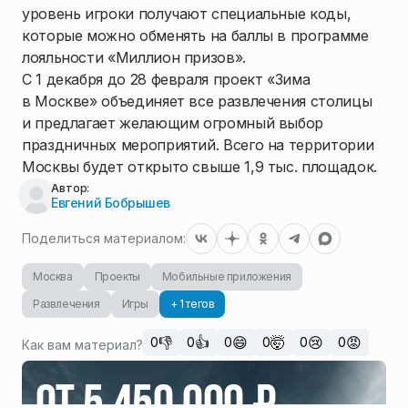
уровень игроки получают специальные коды,
которые можно обменять на баллы в программе
лояльности «Миллион призов».
С 1 декабря до 28 февраля проект «Зима
в Москве» объединяет все развлечения столицы
и предлагает желающим огромный выбор
праздничных мероприятий. Всего на территории
Москвы будет открыто свыше 1,9 тыс. площадок.
Автор:
Евгений Бобрышев
Поделиться материалом:
Москва
Проекты
Мобильные приложения
Развлечения
Игры
+ 1 тегов
👎
👍
😄
🤯
😢
😡
0
0
0
0
0
0
Как вам материал?