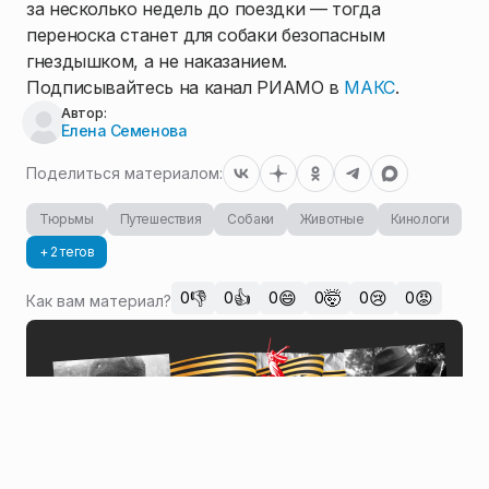
за несколько недель до поездки — тогда
переноска станет для собаки безопасным
гнездышком, а не наказанием.
Подписывайтесь на канал РИАМО в
МАКС
.
Автор:
Елена Семенова
Поделиться материалом:
Тюрьмы
Путешествия
Собаки
Животные
Кинологи
+ 2 тегов
👎
👍
😄
🤯
😢
😡
0
0
0
0
0
0
Как вам материал?