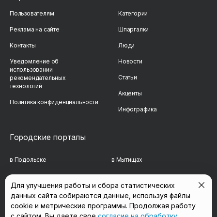
Пользователям
Категории
Реклама на сайте
Шпаргалки
Контакты
Люди
Уведомление об
Новости
использовании
Статьи
рекомендательных
технологий
Акценты
Политика конфиденциальности
Инфографика
Городские порталы
в Подольске
в Мытищах
в Реутове
в Балашихе
Для улучшения работы и сбора статистических
данных сайта собираются данные, используя файлы
в Сергиевом Посаде
в Люберцах
cookie и метрические программы. Продолжая работу
в Красногорске
в Королёве
с сайтом, Вы даете свое
согласие на обработку