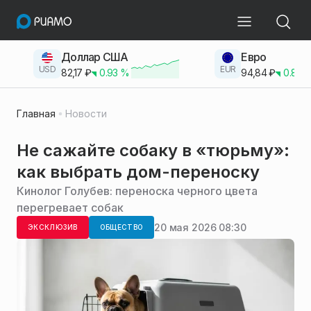
Доллар США
Евро
USD
EUR
82,17
₽
0.93
%
94,84
₽
0.83
Главная
Новости
Не сажайте собаку в «тюрьму»:
как выбрать дом-переноску
Кинолог Голубев: переноска черного цвета
перегревает собак
20 мая 2026 08:30
ЭКСКЛЮЗИВ
ОБЩЕСТВО