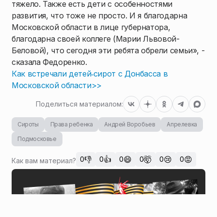
тяжело. Также есть дети с особенностями
развития, что тоже не просто. И я благодарна
Московской области в лице губернатора,
благодарна своей коллеге (Марии Львовой-
Беловой), что сегодня эти ребята обрели семьи», -
сказала Федоренко.
Как встречали детей‑сирот с Донбасса в
Московской области>>
Поделиться материалом:
Сироты
Права ребенка
Андрей Воробьев
Апрелевка
Подмосковье
👎
👍
😄
🤯
😢
😡
0
0
0
0
0
0
Как вам материал?