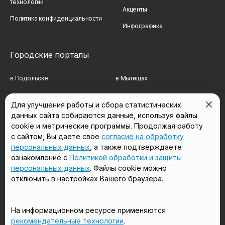
технологий
Акценты
Политика конфиденциальности
Инфографика
Городские порталы
в Подольске
в Мытищах
в Реутове
в Балашихе
Для улучшения работы и сбора статистических
данных сайта собираются данные, используя файлы
в Сергиевом Посаде
в Люберцах
cookie и метрические программы. Продолжая работу
в Красногорске
в Королёве
с сайтом, Вы даете свое
согласие на обработку
персональных данных
, а также подтверждаете
в Домодедово
в Щёлково
ознакомление с
Политикой обработки и защиты
персональных данных
. Файлы cookie можно
отключить в настройках Вашего браузера.
Мы в соцсетях
На информационном ресурсе применяются
рекомендательные технологии
.