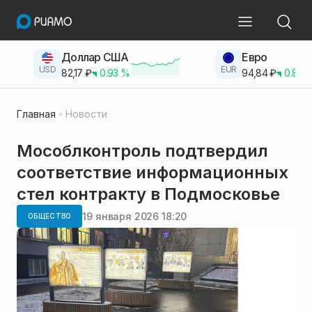
Доллар США
Евро
USD
EUR
82,17
₽
0.93
%
94,84
₽
0.83
Главная
Новости
Мособлконтроль подтвердил
соответствие информационных
стел контракту в Подмосковье
19 января 2026 18:20
ОБЩЕСТВО