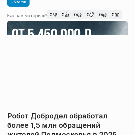
+ 5 тегов
👎
👍
😄
🤯
😢
😡
0
0
0
0
0
0
Как вам материал?
Робот Добродел обработал
более 1,5 млн обращений
жителей Подмосковья в 2025