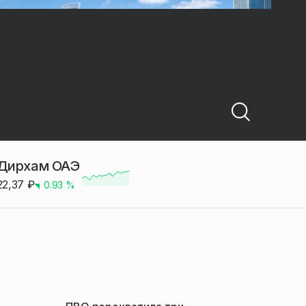
Дирхам ОАЭ
22,37
₽
0.93
%