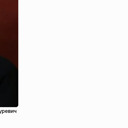
уревич