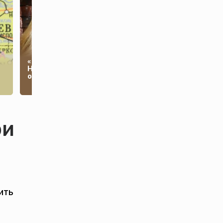
«Блестящая»
Как участник СВО
т
Новикова рассказала
выжил, делая массаж
о похищении детей
сердца сам себе
ри
ить