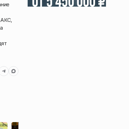
ание
МАКС,
иа
дят