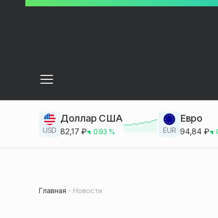
Доллар США
Евро
USD
EUR
82,17
₽
94,84
₽
0.93
%
Главная
Новости