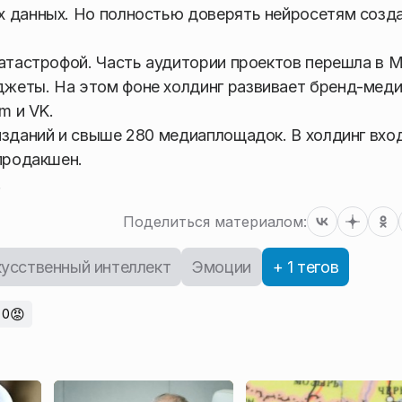
х данных. Но полностью доверять нейросетям созд
катастрофой. Часть аудитории проектов перешла в 
жеты. На этом фоне холдинг развивает бренд-мед
m и VK.
изданий и свыше 280 медиаплощадок. В холдинг вхо
опродакшен.
.
Поделиться материалом:
усственный интеллект
Эмоции
+ 1 тегов
😡
0