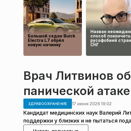
Назван неожидан
Большой седан Buick
способ покончить
Electra L7 обрёл
русофобией стра
новую начинку
СНГ
Врач Литвинов об
панической атаке
17 июня 2026 19:02
ЗДРАВООХРАНЕНИЕ
Кандидат медицинских наук Валерий Лит
поддержки у близких и не пытаться под