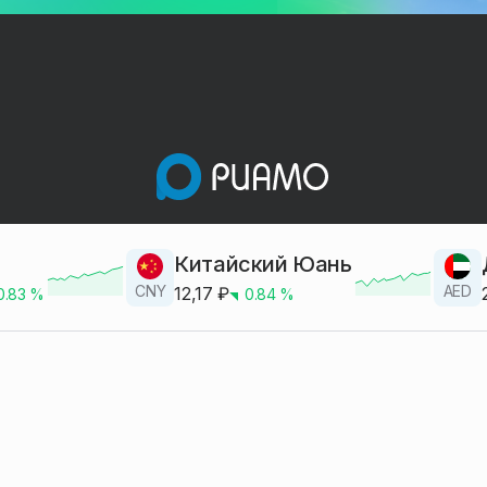
Китайский Юань
CNY
AED
12,17
₽
0.83
%
0.84
%