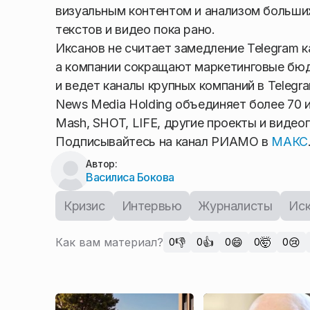
визуальным контентом и анализом больши
текстов и видео пока рано.
Иксанов не считает замедление Telegram 
а компании сокращают маркетинговые бюд
и ведет каналы крупных компаний в Telegra
News Media Holding объединяет более 70 
Mash, SHOT, LIFE, другие проекты и виде
Подписывайтесь на канал РИАМО в
МАКС
Автор:
Василиса Бокова
Кризис
Интервью
Журналисты
Иск
Как вам материал?
👎
👍
😄
🤯
😢
0
0
0
0
0