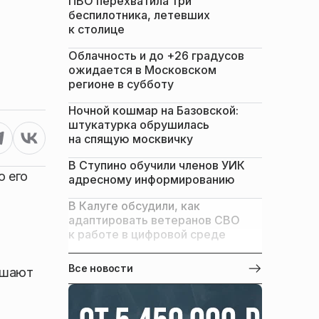
ПВО перехватила три
беспилотника, летевших
к столице
Облачность и до +26 градусов
ожидается в Московском
регионе в субботу
Ночной кошмар на Базовской:
штукатурка обрушилась
на спящую москвичку
В Ступино обучили членов УИК
о его
адресному информированию
В Калуге обсудили, как
адаптировать ветеранов СВО
к работе в цифровой среде
Все новости
ешают