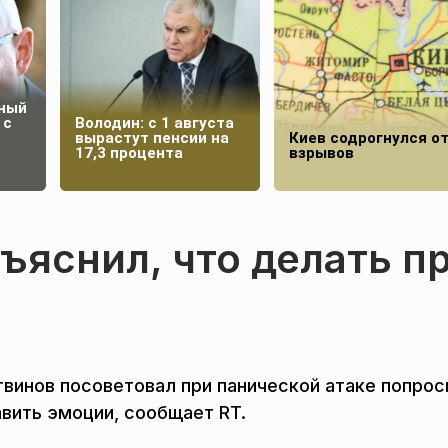
ный
 с
Володин: с 1 августа
н
вырастут пенсии на
Киев содрогнулся о
17,3 процента
взрывов
ъяснил, что делать п
винов посоветовал при панической атаке попрос
авить эмоции, сообщает RT.