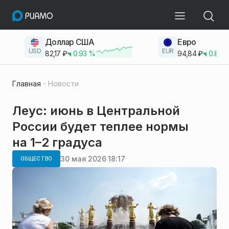
Доллар США
Евро
USD
EUR
82,17
₽
0.93
%
94,84
₽
0.83
Главная
Новости
Леус: июнь в Центральной
России будет теплее нормы
на 1–2 градуса
30 мая 2026 18:17
ОБЩЕСТВО