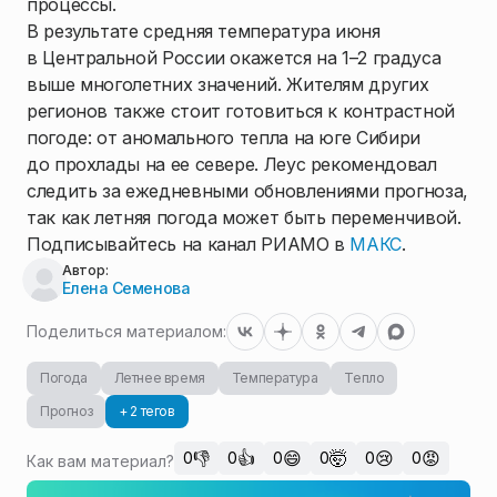
процессы.
В результате средняя температура июня
в Центральной России окажется на 1–2 градуса
выше многолетних значений. Жителям других
регионов также стоит готовиться к контрастной
погоде: от аномального тепла на юге Сибири
до прохлады на ее севере. Леус рекомендовал
следить за ежедневными обновлениями прогноза,
так как летняя погода может быть переменчивой.
Подписывайтесь на канал РИАМО в
МАКС
.
Автор:
Елена Семенова
Поделиться материалом:
Погода
Летнее время
Температура
Тепло
Прогноз
+ 2 тегов
👎
👍
😄
🤯
😢
😡
0
0
0
0
0
0
Как вам материал?