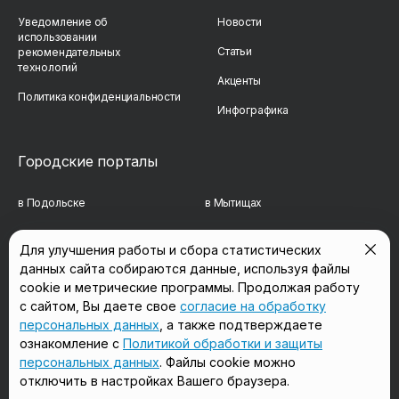
Уведомление об
Новости
использовании
Статьи
рекомендательных
технологий
Акценты
Политика конфиденциальности
Инфографика
Городские порталы
в Подольске
в Мытищах
в Реутове
в Балашихе
Для улучшения работы и сбора статистических
данных сайта собираются данные, используя файлы
в Сергиевом Посаде
в Люберцах
cookie и метрические программы. Продолжая работу
в Красногорске
в Королёве
с сайтом, Вы даете свое
согласие на обработку
персональных данных
, а также подтверждаете
в Домодедово
в Щёлково
ознакомление с
Политикой обработки и защиты
персональных данных
. Файлы cookie можно
отключить в настройках Вашего браузера.
Мы в соцсетях