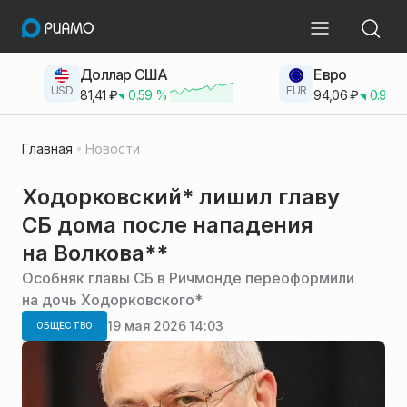
Доллар США
Евро
USD
EUR
81,41
₽
0.59
%
94,06
₽
0.93
Главная
Новости
Ходорковский* лишил главу
СБ дома после нападения
на Волкова**
Особняк главы СБ в Ричмонде переоформили
на дочь Ходорковского*
19 мая 2026 14:03
ОБЩЕСТВО