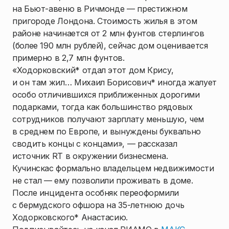
на Бьют-авеню в Ричмонде — престижном
пригороде Лондона. Стоимость жилья в этом
районе начинается от 2 млн фунтов стерлингов
(более 190 млн рублей), сейчас дом оценивается
примерно в 2,7 млн фунтов.
«Ходорковский* отдал этот дом Крису,
и он там жил… Михаил Борисович* иногда жалует
особо отличившихся приближенных дорогими
подарками, тогда как большинство рядовых
сотрудников получают зарплату меньшую, чем
в среднем по Европе, и вынуждены буквально
сводить концы с концами», — рассказал
источник RT в окружении бизнесмена.
Кучинскас формально владельцем недвижимости
не стал — ему позволили проживать в доме.
После инцидента особняк переоформили
с бермудского офшора на 35-летнюю дочь
Ходорковского* Анастасию.