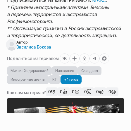
Подписывайтесь на канал РИАМО в
МАКС
.
* Признаны иностранными агентами. Внесены
в перечень террористов и экстремистов
Росфинмониторинга.
** Организация признана в России экстремистской
и террористической, ее деятельность запрещена.
Автор:
Василиса Бокова
Поделиться материалом:
Михаил Ходорковский
Нападение
Скандалы
Иностранные агенты
RT
+ 1 тегов
👎
👍
😄
🤯
😢
😡
0
0
0
0
0
0
Как вам материал?