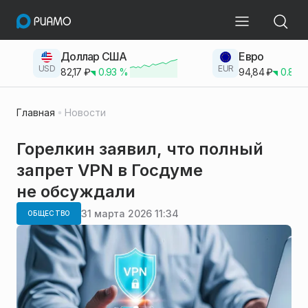
Доллар США
Евро
USD
EUR
82,17
₽
0.93
%
94,84
₽
0.83
Главная
Новости
Горелкин заявил, что полный
запрет VPN в Госдуме
не обсуждали
31 марта 2026 11:34
ОБЩЕСТВО