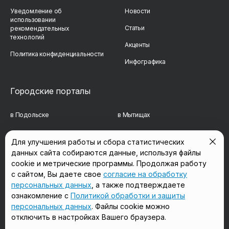
Уведомление об
Новости
использовании
Статьи
рекомендательных
технологий
Акценты
Политика конфиденциальности
Инфографика
Городские порталы
в Подольске
в Мытищах
в Реутове
в Балашихе
Для улучшения работы и сбора статистических
данных сайта собираются данные, используя файлы
в Сергиевом Посаде
в Люберцах
cookie и метрические программы. Продолжая работу
в Красногорске
в Королёве
с сайтом, Вы даете свое
согласие на обработку
персональных данных
, а также подтверждаете
в Домодедово
в Щёлково
ознакомление с
Политикой обработки и защиты
персональных данных
. Файлы cookie можно
отключить в настройках Вашего браузера.
Мы в соцсетях