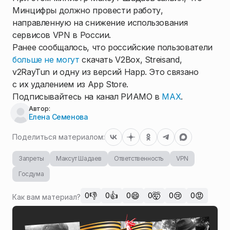
Минцифры должно провести работу,
направленную на снижение использования
сервисов VPN в России.
Ранее сообщалось, что российские пользователи
больше не могут
скачать V2Box, Streisand,
v2RayTun и одну из версий Happ. Это связано
с их удалением из App Store.
Подписывайтесь на канал РИАМО в
MAX
.
Автор:
Елена Семенова
Поделиться материалом:
Запреты
Максут Шадаев
Ответственность
VPN
Госдума
👎
👍
😄
🤯
😢
😡
0
0
0
0
0
0
Как вам материал?