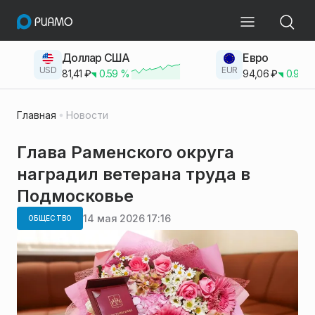
Доллар США
Евро
USD
EUR
81,41
₽
0.59
%
94,06
₽
0.93
Главная
Новости
Глава Раменского округа
наградил ветерана труда в
Подмосковье
14 мая 2026 17:16
ОБЩЕСТВО