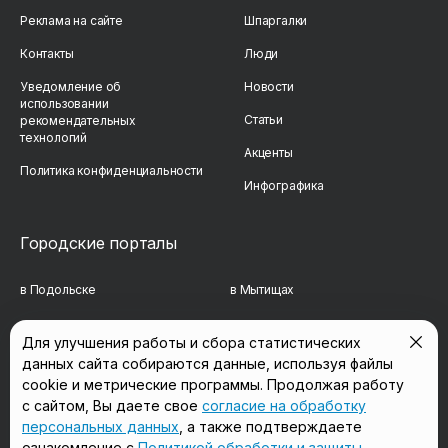
Реклама на сайте
Шпаргалки
Контакты
Люди
Уведомление об
Новости
использовании
Статьи
рекомендательных
технологий
Акценты
Политика конфиденциальности
Инфографика
Городские порталы
в Подольске
в Мытищах
в Реутове
в Балашихе
Для улучшения работы и сбора статистических
данных сайта собираются данные, используя файлы
в Сергиевом Посаде
в Люберцах
cookie и метрические программы. Продолжая работу
в Красногорске
в Королёве
с сайтом, Вы даете свое
согласие на обработку
персональных данных
, а также подтверждаете
в Домодедово
в Щёлково
ознакомление с
Политикой обработки и защиты