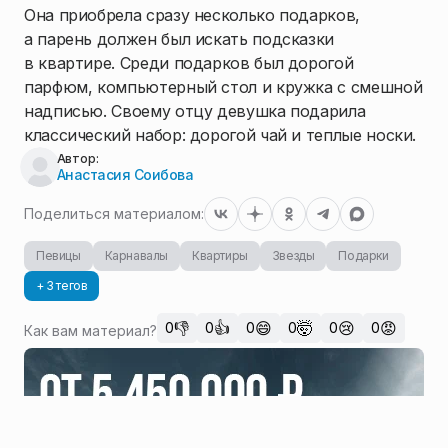
Она приобрела сразу несколько подарков,
а парень должен был искать подсказки
в квартире. Среди подарков был дорогой
парфюм, компьютерный стол и кружка с смешной
надписью. Своему отцу девушка подарила
классический набор: дорогой чай и теплые носки.
Автор:
Анастасия Соибова
Поделиться материалом:
Певицы
Карнавалы
Квартиры
Звезды
Подарки
+ 3 тегов
👎
👍
😄
🤯
😢
😡
0
0
0
0
0
0
Как вам материал?