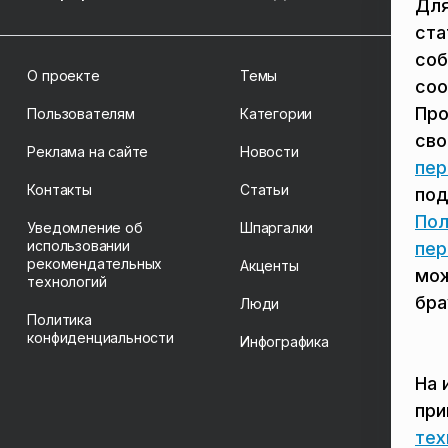
Для
ста
соб
О проекте
Темы
coo
Про
Пользователям
Категории
св
Реклама на сайте
Новости
пер
Контакты
Статьи
под
Пол
Уведомление об
Шпаргалки
использовании
пер
рекомендательных
Акценты
мож
технологий
бра
Люди
Политика
конфиденциальности
Инфографика
На 
пр
тех