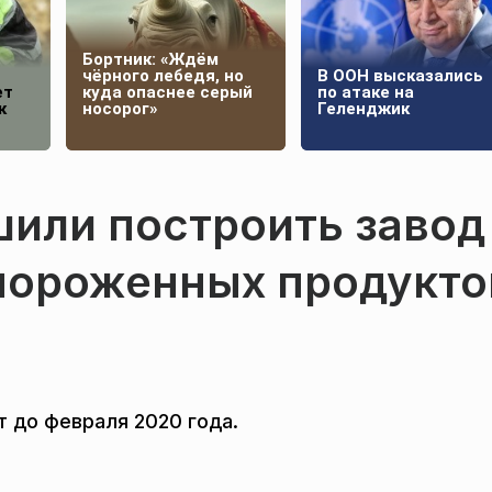
Бортник: «Ждём
чёрного лебедя, но
В ООН высказались
ет
куда опаснее серый
по атаке на
к
носорог»
Геленджик
или построить завод
мороженных продукто
 до февраля 2020 года.