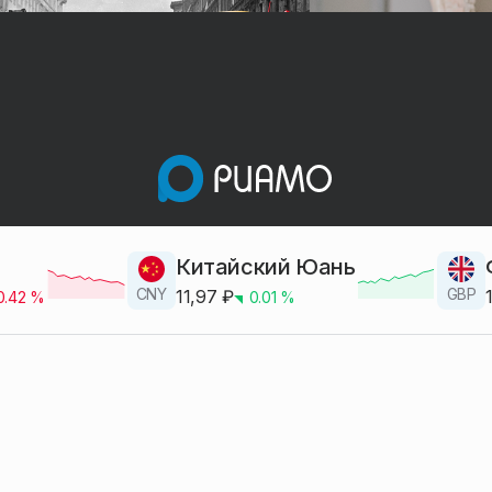
Китайский Юань
CNY
GBP
11,97
₽
0.42
%
0.01
%