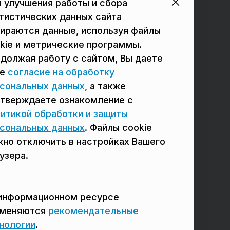
 улучшения работы и сбора
тистических данных сайта
ираются данные, используя файлы
в Подольске
в Люберцах
kie и метрические программы.
должая работу с сайтом, Вы даете
в Мытищах
в Красногорске
ое
согласие на обработку
в Реутове
в Королёве
сональных данных
, а также
в Балашихе
в Домодедово
тверждаете ознакомление с
итикой обработки и защиты
в Сергиевом Посаде
в Щёлково
сональных данных
. Файлы cookie
но отключить в настройках Вашего
узера.
информационном ресурсе
именяются
рекомендательные
нологии
.