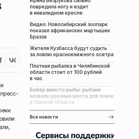
Ирина Безрукова сильно
в
повредила ногу и ездит
в инвалидном кресле
Видео: Новосибирский зоопарк
показал африканских мартышек
Бразза
Жителя Кузбасса будут судить
за ловлю краснокнижного осетра
Платная рыбалка в Челябинской
области стоит от 100 рублей
в час
ли
Бобер вместо рыбы: рыбаки
 пресс-
назвали удачные места для ловли
в Омской области
реки
Все новости
овили
али,