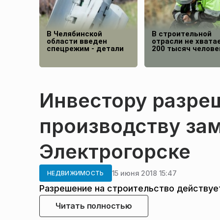
В Челябинской
В строительной
области введен
отрасли не хвата
спецрежим - детали
200 тысяч челове
Инвестору разреш
производству за
Электрогорске
15 июня 2018 15:47
НЕДВИЖИМОСТЬ
Разрешение на строительство действует
Читать полностью