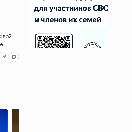
ровой
е.