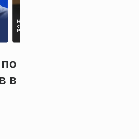
Стало известно, где
Названа причина
пройдет
скачка цен на сахар в
«Интервидение» в
России
2026 году
 по
в в