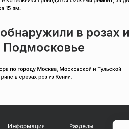
ге Котельники проводится ямочный ремонт, за дв
а 15 ям.
обнаружили в розах 
в Подмосковье
ора по городу Москва, Московской и Тульской
ипс в срезах роз из Кении.
Информация
Разделы