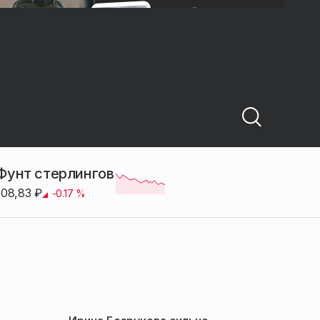
Фунт стерлингов
108,83
₽
-0.17
%