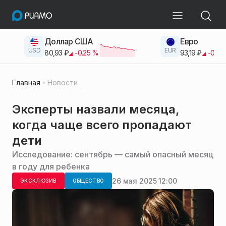
Доллар США
Евро
USD
EUR
80,93
₽
-0.25
%
93,19
₽
-0.42
Главная
Новости
Эксперты назвали месяца,
когда чаще всего пропадают
дети
Исследование: сентябрь — самый опасный месяц
в году для ребенка
26 мая 2025 12:00
ЭКСКЛЮЗИВ
ОБЩЕСТВО