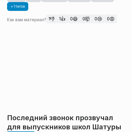
+ 1 тегов
👎
👍
😄
🤯
😢
😡
1
1
0
0
0
0
Как вам материал?
Последний звонок прозвучал
для выпускников школ Шатуры