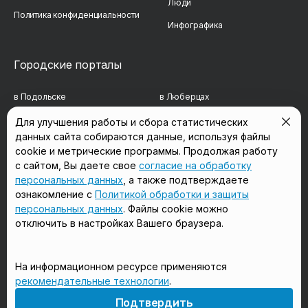
Люди
Политика конфиденциальности
Инфографика
Городские порталы
в Подольске
в Люберцах
в Мытищах
в Красногорске
Для улучшения работы и сбора статистических
данных сайта собираются данные, используя файлы
в Реутове
в Королёве
cookie и метрические программы. Продолжая работу
с сайтом, Вы даете свое
согласие на обработку
в Балашихе
в Домодедово
персональных данных
, а также подтверждаете
в Сергиевом Посаде
в Щёлково
ознакомление с
Политикой обработки и защиты
персональных данных
. Файлы cookie можно
отключить в настройках Вашего браузера.
Мы в соцсетях
На информационном ресурсе применяются
рекомендательные технологии
.
18+
Подтвердить