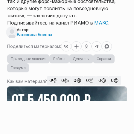
так и другие форс-мажорные обстоятельства,
которые могут повлиять на повседневную
жизнь», — заключил депутат.
Подписывайтесь на канал РИАМО в
МАКС
.
Автор:
Василиса Бокова
Поделиться материалом:
Природные явления
Работа
Депутаты
Справки
Госдума
👎
👍
😄
🤯
😢
😡
0
0
0
0
0
0
Как вам материал?