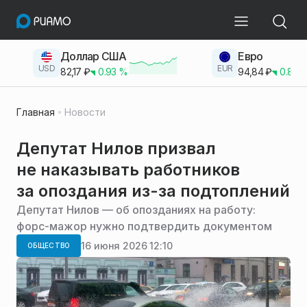
Доллар США
Евро
USD
EUR
82,17
₽
0.93
%
94,84
₽
0.83
Главная
Новости
Депутат Нилов призвал
не наказывать работников
за опоздания из-за подтоплений
Депутат Нилов — об опозданиях на работу:
форс-мажор нужно подтвердить документом
16 июня 2026 12:10
ОБЩЕСТВО