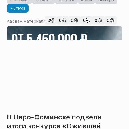
+ 6 тегов
👎
👍
😄
🤯
😢
😡
0
0
0
0
0
0
Как вам материал?
В Наро-Фоминске подвели
итоги конкурса «Оживший