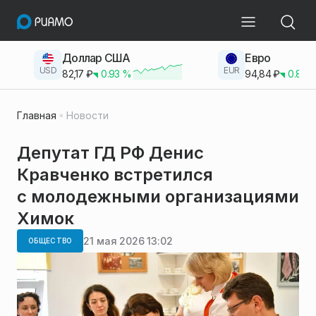
Доллар США
Евро
USD
EUR
82,17
₽
0.93
%
94,84
₽
0.83
Главная
Новости
Депутат ГД РФ Денис
Кравченко встретился
с молодежными организациями
Химок
21 мая 2026 13:02
ОБЩЕСТВО