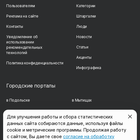
Пользователям
Категории
Реклама на сайте
Шпаргалки
Контакты
Люди
Уведомление об
Новости
использовании
Статьи
рекомендательных
технологий
Акценты
Политика конфиденциальности
Инфографика
Городские порталы
в Подольске
в Мытищах
в Реутове
в Балашихе
Для улучшения работы и сбора статистических
данных сайта собираются данные, используя файлы
в Сергиевом Посаде
в Люберцах
cookie и метрические программы. Продолжая работу
в Красногорске
в Королёве
с сайтом, Вы даете свое
согласие на обработку