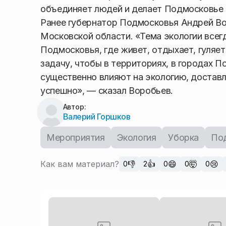
объединяет людей и делает Подмосковье 
Ранее губернатор Подмосковья Андрей Вор
Московской области. «Тема экологии всегд
Подмосковья, где живет, отдыхает, гуляе
задачу, чтобы в территориях, в городах П
существенно влияют на экологию, достав
успешно», — сказал Воробьев.
Автор:
Валерий Горшков
Мероприятия
Экология
Уборка
По
Как вам материал?
👎
👍
😄
🤯
😢
0
2
0
0
0