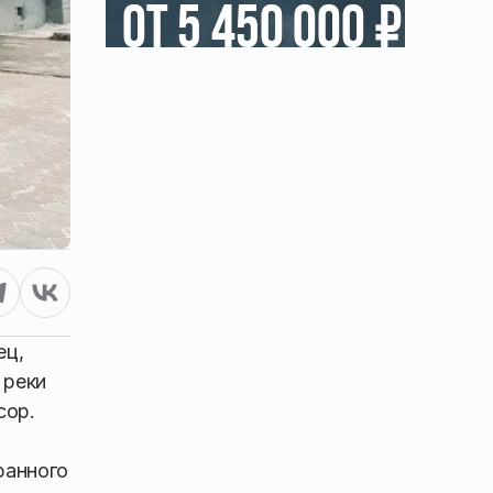
ец,
 реки
сор.
ранного