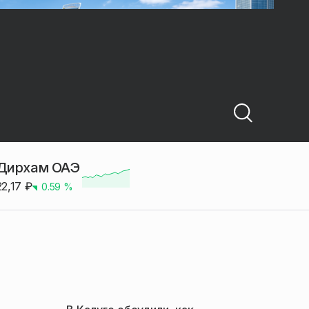
Дирхам ОАЭ
22,17
₽
0.59
%