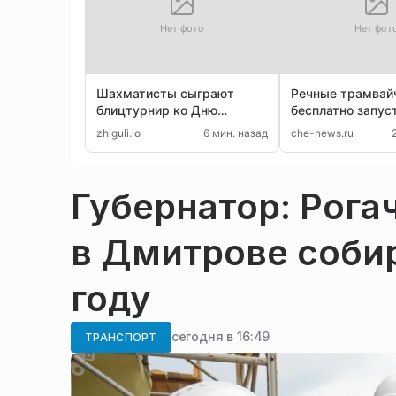
Нет фото
Нет фот
Шахматисты сыграют
Речные трамвай
блицтурнир ко Дню
бесплатно запус
физкультурника в Сызрани
Вологде 8 и 9 ав
zhiguli.io
6 мин. назад
che-news.ru
Губернатор: Рога
в Дмитрове собир
году
сегодня в 16:49
ТРАНСПОРТ