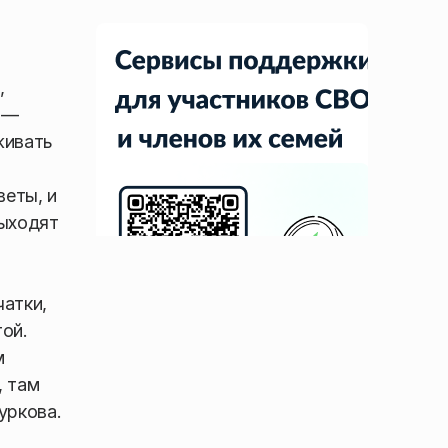
,
е —
живать
веты, и
выходят
атки,
ой.
м
, там
уркова.