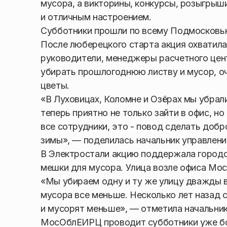
мусора, а викторины, конкурсы, розыгрыши
и отличным настроением.
Субботники прошли по всему Подмосковь
После люберецкого старта акция охватила
руководители, менеджеры расчетного цент
убирать прошлогоднюю листву и мусор, о
цветы.
«В Луховицах, Коломне и Озёрах мы убрали
теперь приятно не только зайти в офис, н
все сотрудники, это - повод сделать добр
зимы», — поделилась начальник управле
В Электростали акцию поддержала городск
мешки для мусора. Улица возле офиса Мос
«Мы убираем одну и ту же улицу дважды в
мусора все меньше. Несколько лет назад с
и мусорят меньше», — отметила начальни
МосОблЕИРЦ проводит субботники уже бол