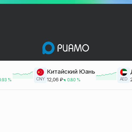
Китайский Юань
CNY
AED
12,06
₽
0.93
%
0.80
%