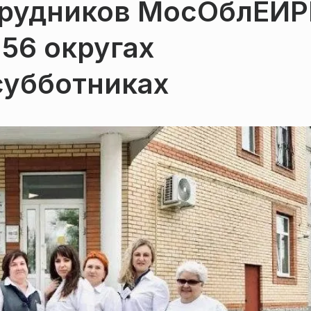
трудников МосОблЕИ
 56 округах
субботниках