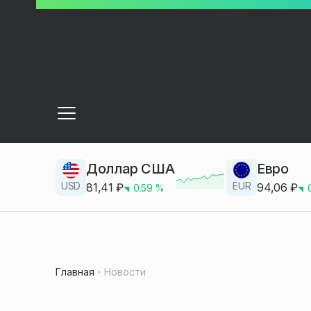
Доллар США
Евро
USD
EUR
81,41
₽
94,06
₽
0.59
%
Главная
Новости