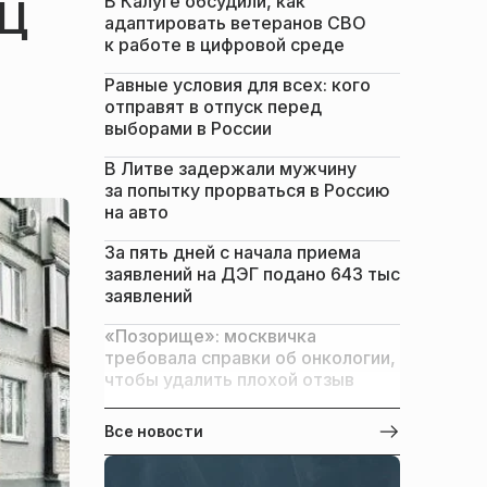
В Калуге обсудили, как
РЦ
адаптировать ветеранов СВО
к работе в цифровой среде
Равные условия для всех: кого
отправят в отпуск перед
выборами в России
В Литве задержали мужчину
за попытку прорваться в Россию
на авто
За пять дней с начала приема
заявлений на ДЭГ подано 643 тыс
заявлений
«Позорище»: москвичка
требовала справки об онкологии,
чтобы удалить плохой отзыв
Все новости