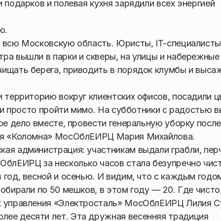
 подарков и полевая кухня зарядили всех энергией
ю.
 всю Московскую область. Юристы, IT-специалисты
ра вышли в парки и скверы, на улицы и набережны
чищать берега, приводить в порядок клумбы и выса
 территорию вокруг клиентских офисов, посадили ц
о и просто пройти мимо. На субботники с радостью 
ое дело вместе, провести генеральную уборку после
ния «Коломна» МосОблЕИРЦ Мария Михайлова.
ая администрация: участникам выдали грабли, перч
ОблЕИРЦ за несколько часов стала безупречно чист
 год, весной и осенью. И видим, что с каждым годо
обирали по 50 мешков, в этом году — 20. Где чисто
к управления «Электросталь» МосОблЕИРЦ Лилия С
ее десяти лет. Эта дружная весенняя традиция