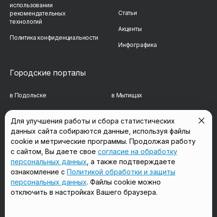
использовании
Статьи
рекомендательных
технологий
Акценты
Политика конфиденциальности
Инфографика
Городские порталы
в Подольске
в Мытищах
в Реутове
в Балашихе
Для улучшения работы и сбора статистических
данных сайта собираются данные, используя файлы
в Сергиевом Посаде
в Люберцах
cookie и метрические программы. Продолжая работу
в Красногорске
в Королёве
с сайтом, Вы даете свое
согласие на обработку
персональных данных
, а также подтверждаете
в Домодедово
в Щёлково
ознакомление с
Политикой обработки и защиты
персональных данных
. Файлы cookie можно
отключить в настройках Вашего браузера.
Мы в соцсетях