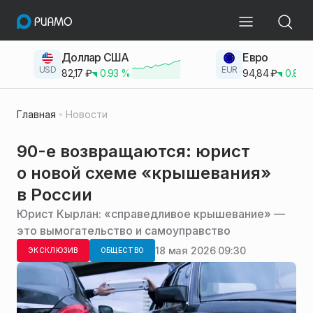
Доллар США
Евро
USD
EUR
82,17
₽
0.93
%
94,84
₽
0.83
Главная
Новости
90-е возвращаются: юрист
о новой схеме «крышевания»
в России
Юрист Кырлан: «справедливое крышевание» —
это вымогательство и самоуправство
18 мая 2026 09:30
ЭКСКЛЮЗИВ
ОБЩЕСТВО