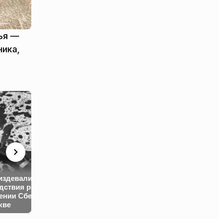
ья —
ника,
Зеленский сде
«Кое-что произойдет»:
заявление о св
издевались»:
Трамп поставил
отставке и
дствия резни в
Путину новый
использовании
ении Сбербанка
ультиматум по
дальнобойног
кве
Украине
оружия