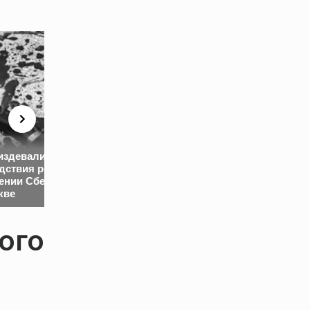
Зеленский сде
«Кое-что произойдет»:
заявление о св
издевались»:
Трамп поставил
отставке и
дствия резни в
Путину новый
использовании
ении Сбербанка
ультиматум по
дальнобойног
кве
Украине
оружия
ого