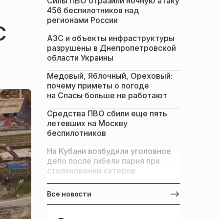
Силы ПВО отразили ночную атаку
456 беспилотников над
регионами России
С
АЗС и объекты инфраструктуры
разрушены в Днепропетровской
области Украины
Медовый, Яблочный, Ореховый:
почему приметы о погоде
на Спасы больше не работают
Средства ПВО сбили еще пять
летевших на Москву
беспилотников
На Кубани возбудили уголовное
дело после гибели парня при
столкновении катеров
Все новости