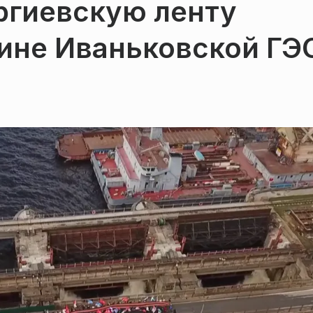
ргиевскую ленту
тине Иваньковской ГЭ