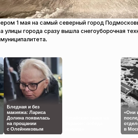
ером 1 мая на самый северный город Подмосков
на улицы города сразу вышла снегоуборочная тех
муниципалитета.
Бледная и без
макияжа: Лариса
«Они 
Долина появилась
Китайские танки на
после
на прощании
Украине: победа
отдел
с Олейниковым
впереди
в Мос