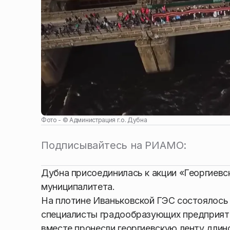
Фото - ©
Администрация г.о. Дубна
Подписывайтесь на РИАМО:
Дубна присоединилась к акции «Георгиевс
муниципалитета.
На плотине Иваньковской ГЭС состоялось
специалисты градообразующих предприят
вместе пронесли георгиевскую ленту длино