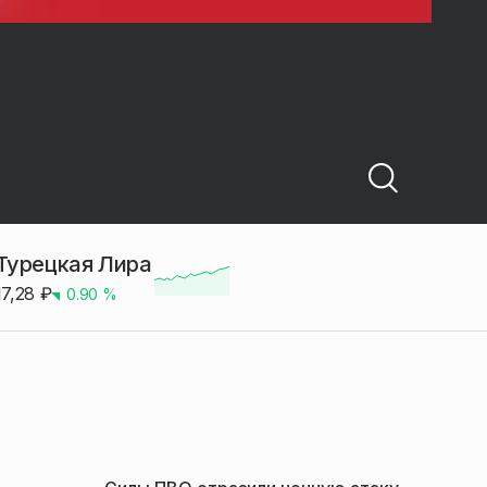
Турецкая Лира
17,28
₽
0.90
%