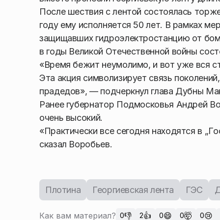
После шествия с лентой состоялась торже
году ему исполняется 50 лет. В рамках м
защищавших гидроэлектростанцию от бомб
в годы Великой Отечественной войны сост
«Время бежит неумолимо, и вот уже вся с
Эта акция символизирует связь поколений
прадедов», — подчеркнул глава Дубны Ма
Ранее губернатор Подмосковья Андрей Во
очень высокий.
«Практически все сегодня находятся в „Го
сказал Воробьев.
Плотина
Георгиевская лента
ГЭС
Д
Как вам материал?
👎
👍
😄
🤯
😢
0
2
0
0
0