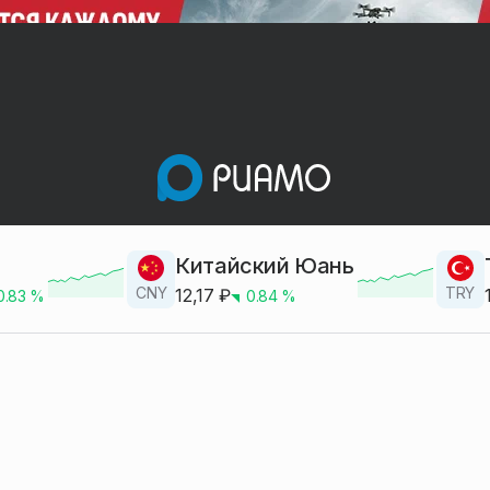
Китайский Юань
CNY
TRY
12,17
₽
0.83
%
0.84
%