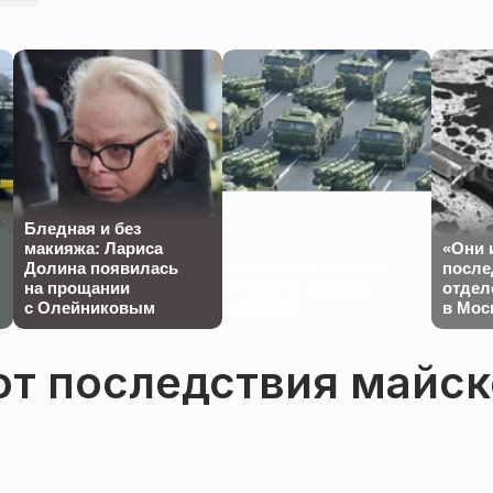
Бледная и без
макияжа: Лариса
«Они 
Долина появилась
Китайские танки на
после
на прощании
Украине: победа
отдел
с Олейниковым
впереди
в Мос
ют последствия майск