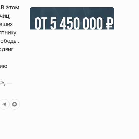
 В этом
чиц,
авших
ятнику.
Победы.
одвиг
цию
ь», —