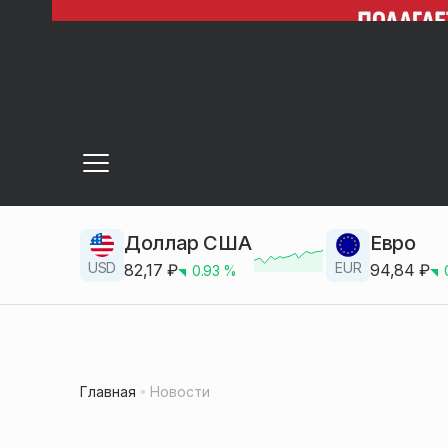
Доллар США
Евро
USD
EUR
82,17
₽
94,84
₽
0.93
%
Главная
Новости