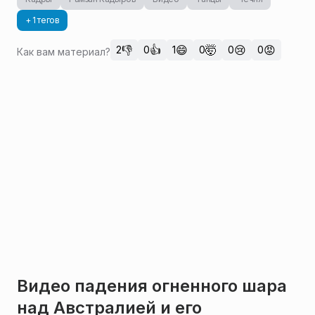
+ 1 тегов
👎
👍
😄
🤯
😢
😡
2
0
1
0
0
0
Как вам материал?
Видео падения огненного шара
над Австралией и его