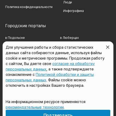
Люди
Политика конфиденциальности
Инфографика
Городские порталы
в Подольске
в Люберцах
в Мытищах
в Красногорске
Для улучшения работы и сбора статистических
данных сайта собираются данные, используя файлы
в Реутове
в Королёве
cookie и метрические программы. Продолжая работу
в Балашихе
в Домодедово
с сайтом, Вы даете свое
согласие на обработку
персональных данных
, а также подтверждаете
в Сергиевом Посаде
в Щёлково
ознакомление с
Политикой обработки и защиты
персональных данных
. Файлы cookie можно
отключить в настройках Вашего браузера.
Мы в соцсетях
На информационном ресурсе применяются
рекомендательные технологии
.
18+
Подтвердить