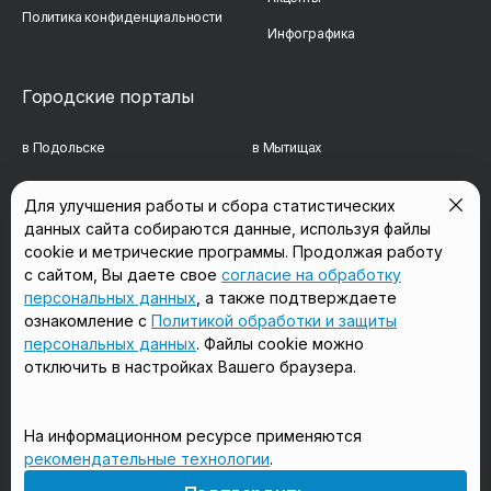
Политика конфиденциальности
Инфографика
Городские порталы
в Подольске
в Мытищах
в Реутове
в Балашихе
Для улучшения работы и сбора статистических
данных сайта собираются данные, используя файлы
в Сергиевом Посаде
в Люберцах
cookie и метрические программы. Продолжая работу
в Красногорске
в Королёве
с сайтом, Вы даете свое
согласие на обработку
персональных данных
, а также подтверждаете
в Домодедово
в Щёлково
ознакомление с
Политикой обработки и защиты
персональных данных
. Файлы cookie можно
отключить в настройках Вашего браузера.
Мы в соцсетях
На информационном ресурсе применяются
рекомендательные технологии
.
18+