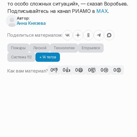
то особо сложных ситуаций», — сказал Воробьев.
Подписывайтесь на канал РИАМО в
MAX
.
Автор:
Анна Князева
Поделиться материалом:
Пожары
Лесной
Технологии
Егорьевск
Система 112
+ 14 тегов
👎
👍
😄
🤯
😢
😡
0
0
0
0
0
0
Как вам материал?