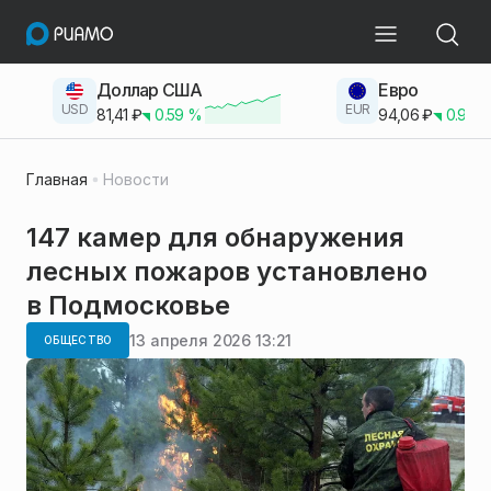
Доллар США
Евро
USD
EUR
81,41
₽
0.59
%
94,06
₽
0.93
Главная
Новости
147 камер для обнаружения
лесных пожаров установлено
в Подмосковье
13 апреля 2026 13:21
ОБЩЕСТВО