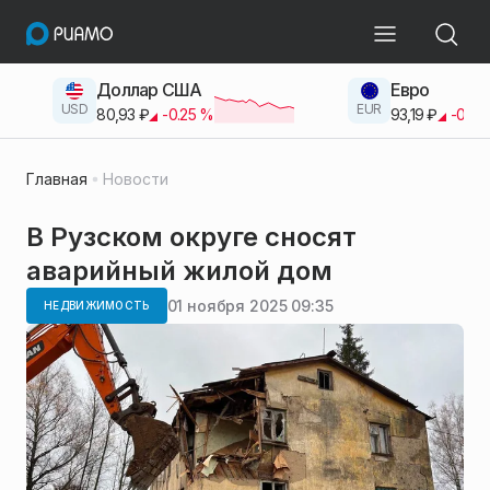
Доллар США
Евро
USD
EUR
80,93
₽
-0.25
%
93,19
₽
-0.42
Главная
Новости
В Рузском округе сносят
аварийный жилой дом
01 ноября 2025 09:35
НЕДВИЖИМОСТЬ