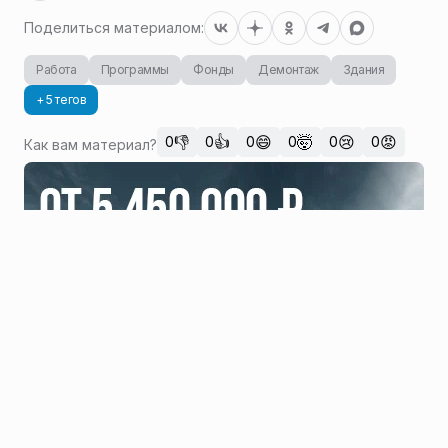
Поделиться материалом:
Работа
Программы
Фонды
Демонтаж
Здания
+ 5 тегов
👎
👍
😄
🤯
😢
😡
0
0
0
0
0
0
Как вам материал?