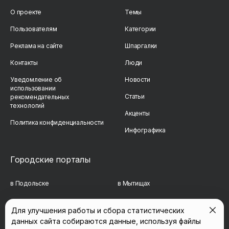
О проекте
Темы
Пользователям
Категории
Реклама на сайте
Шпаргалки
Контакты
Люди
Уведомление об
Новости
использовании
Статьи
рекомендательных
технологий
Акценты
Политика конфиденциальности
Инфографика
Городские порталы
в Подольске
в Мытищах
в Реутове
в Балашихе
Для улучшения работы и сбора статистических
данных сайта собираются данные, используя файлы
в Сергиевом Посаде
в Люберцах