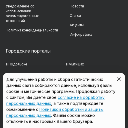
Уведомление об
Новости
использовании
Статьи
рекомендательных
технологий
Акценты
Политика конфиденциальности
Инфографика
Городские порталы
в Подольске
в Мытищах
в Реутове
в Балашихе
Для улучшения работы и сбора статистических
данных сайта собираются данные, используя файлы
в Сергиевом Посаде
в Люберцах
cookie и метрические программы. Продолжая работу
в Красногорске
в Королёве
с сайтом, Вы даете свое
согласие на обработку
персональных данных
, а также подтверждаете
в Домодедово
в Щёлково
ознакомление с
Политикой обработки и защиты
персональных данных
. Файлы cookie можно
отключить в настройках Вашего браузера.
Мы в соцсетях