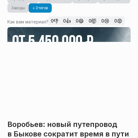
Заводы
+ 3 тегов
👎
👍
😄
🤯
😢
😡
0
0
0
0
0
0
Как вам материал?
Воробьев: новый путепровод
в Быкове сократит время в пути