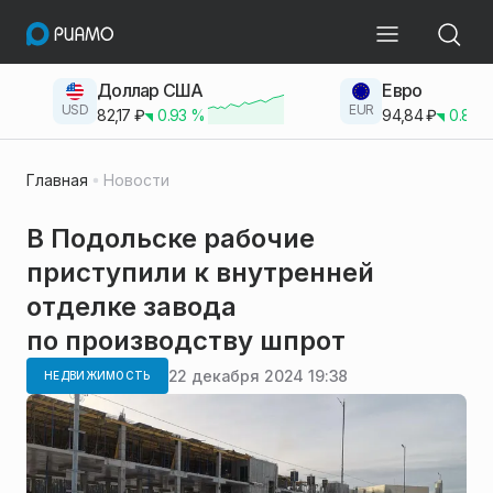
Доллар США
Евро
USD
EUR
82,17
₽
0.93
%
94,84
₽
0.83
Главная
Новости
В Подольске рабочие
приступили к внутренней
отделке завода
по производству шпрот
22 декабря 2024 19:38
НЕДВИЖИМОСТЬ