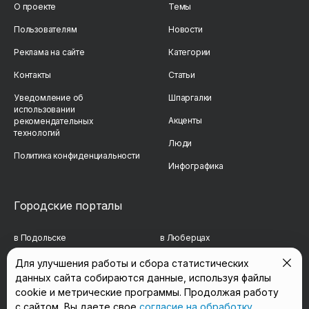
О проекте
Темы
Пользователям
Новости
Реклама на сайте
Категории
Контакты
Статьи
Уведомление об
Шпаргалки
использовании
Акценты
рекомендательных
технологий
Люди
Политика конфиденциальности
Инфографика
Городские порталы
в Подольске
в Люберцах
в Мытищах
в Красногорске
Для улучшения работы и сбора статистических
данных сайта собираются данные, используя файлы
в Реутове
в Королёве
cookie и метрические программы. Продолжая работу
в Балашихе
в Домодедово
с сайтом, Вы даете свое
согласие на обработку