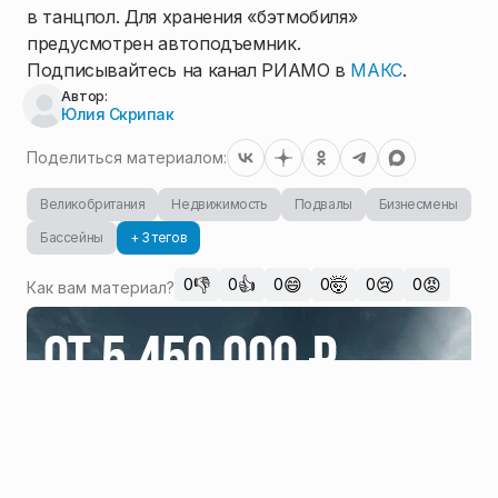
в танцпол. Для хранения «бэтмобиля»
предусмотрен автоподъемник.
Подписывайтесь на канал РИАМО в
МАКС
.
Автор:
Юлия Скрипак
Поделиться материалом:
Великобритания
Недвижимость
Подвалы
Бизнесмены
Бассейны
+ 3 тегов
👎
👍
😄
🤯
😢
😡
0
0
0
0
0
0
Как вам материал?