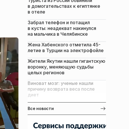
Туриста из России обвинили
в домогательствах к египтянке
в отеле
Забрал телефон и потащил
в кусты: неадекват накинулся
на мальчика в Челябинске
Жена Хабенского отметила 45-
летие в Турции на электрофойле
Жители Якутии нашли гигантскую
воронку, меняющую судьбы
целых регионов
Виноват мозг: ученые нашли
причину возврата веса после
диет
Все новости