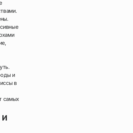
е
твами.
ены.
рсивные
похами
ие,
уть.
роды и
миссы в
т самых
 и