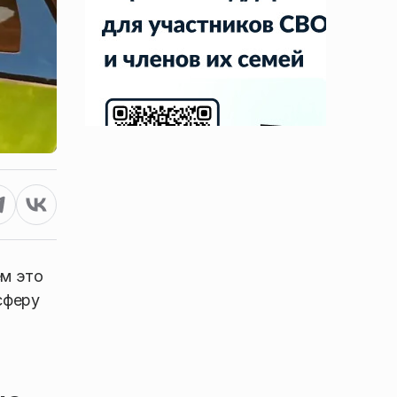
ем это
сферу