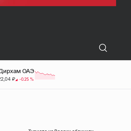
Дирхам ОАЭ
22,04
₽
-0.25
%