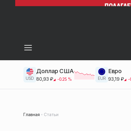
Доллар США
Евро
USD
EUR
80,93
₽
93,19
₽
-0.25
%
-
Главная
Статьи