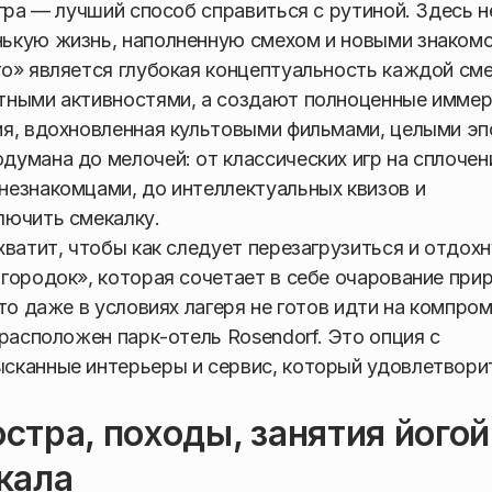
гра — лучший способ справиться с рутиной. Здесь н
ькую жизнь, наполненную смехом и новыми знакомс
о» является глубокая концептуальность каждой см
тными активностями, а создают полноценные имме
ия, вдохновленная культовыми фильмами, целыми э
умана до мелочей: от классических игр на сплочен
незнакомцами, до интеллектуальных квизов и
лючить смекалку.
ватит, чтобы как следует перезагрузиться и отдохн
городок», которая сочетает в себе очарование при
то даже в условиях лагеря не готов идти на компро
расположен парк-отель Rosendorf. Это опция с
сканные интерьеры и сервис, который удовлетвори
остра, походы, занятия йогой
кала