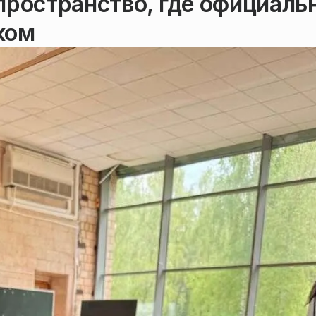
пространство, где официаль
ком