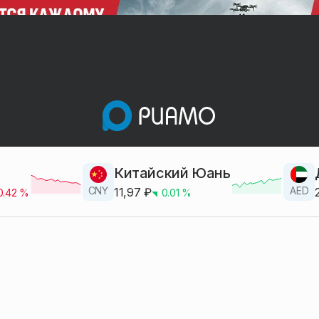
Китайский Юань
CNY
AED
11,97
₽
0.42
%
0.01
%