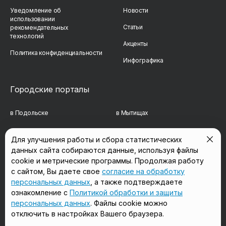
Уведомление об
Новости
использовании
Статьи
рекомендательных
технологий
Акценты
Политика конфиденциальности
Инфографика
Городские порталы
в Подольске
в Мытищах
в Реутове
в Балашихе
Для улучшения работы и сбора статистических
данных сайта собираются данные, используя файлы
в Сергиевом Посаде
в Люберцах
cookie и метрические программы. Продолжая работу
в Красногорске
в Королёве
с сайтом, Вы даете свое
согласие на обработку
персональных данных
, а также подтверждаете
в Домодедово
в Щёлково
ознакомление с
Политикой обработки и защиты
персональных данных
. Файлы cookie можно
отключить в настройках Вашего браузера.
Мы в соцсетях