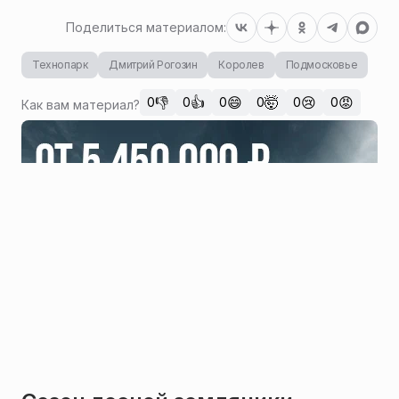
Поделиться материалом:
Технопарк
Дмитрий Рогозин
Королев
Подмосковье
👎
👍
😄
🤯
😢
😡
0
0
0
0
0
0
Как вам материал?